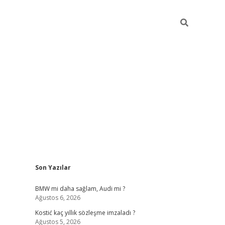
Sidebar
Son Yazılar
pia bella casino giriş
BMW mi daha sağlam, Audi mi ?
Ağustos 6, 2026
Kostić kaç yıllık sözleşme imzaladı ?
Ağustos 5, 2026