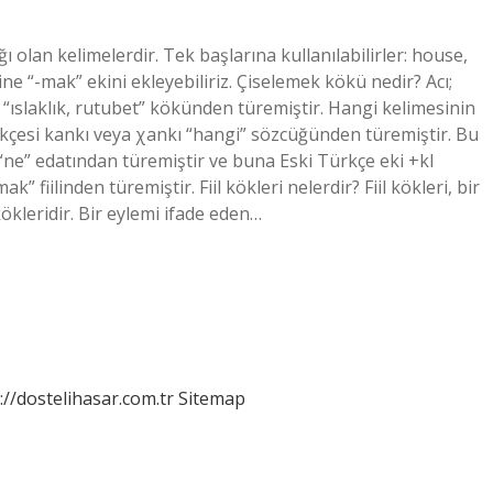
 olan kelimelerdir. Tek başlarına kullanılabilirler: ​​house,
ne “-mak” ekini ekleyebiliriz. Çiselemek kökü nedir? Acı;
 “ıslaklık, rutubet” kökünden türemiştir. Hangi kelimesinin
kçesi kankı veya χankı “hangi” sözcüğünden türemiştir. Bu
“ne” edatından türemiştir ve buna Eski Türkçe eki +kI
” fiilinden türemiştir. Fiil kökleri nelerdir? Fiil kökleri, bir
ökleridir. Bir eylemi ifade eden…
://dostelihasar.com.tr
Sitemap