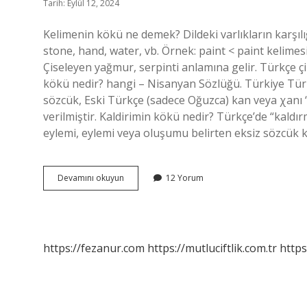
Tarih: Eylül 12, 2024
Kelimenin kökü ne demek? Dildeki varlıkların karşılığı
stone, hand, water, vb. Örnek: paint < paint kelimesi
Çiseleyen yağmur, serpinti anlamına gelir. Türkçe çi
kökü nedir? hangi – Nisanyan Sözlüğü. Türkiye Tür
sözcük, Eski Türkçe (sadece Oğuzca) kan veya χanı 
verilmiştir. Kaldirimin kökü nedir? Türkçe’de “kaldırmak
eylemi, eylemi veya oluşumu belirten eksiz sözcük k
Cezbetmek
Devamını okuyun
12 Yorum
Kökü
Nedir
https://fezanur.com
https://mutluciftlik.com.tr
https