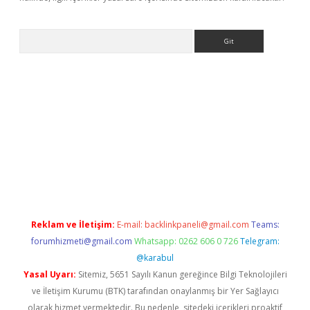
Arama
giriş
Reklam ve İletişim:
E-mail:
backlinkpaneli@gmail.com
Teams:
forumhizmeti@gmail.com
Whatsapp: 0262 606 0 726
Telegram:
@karabul
Yasal Uyarı:
Sitemiz, 5651 Sayılı Kanun gereğince Bilgi Teknolojileri
ve İletişim Kurumu (BTK) tarafından onaylanmış bir Yer Sağlayıcı
olarak hizmet vermektedir. Bu nedenle, sitedeki içerikleri proaktif