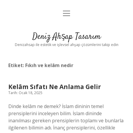
menüyü
Anasayfa
aç
Gizlilik Politikası
Deniz Ahşap Tasarım
Yasal Uyarı
Denizahsap ile estetik ve işlevsel ahşap çözümlerini takip edin
Etiket:
Fıkıh ve kelâm nedir
Kelâm Sıfatı Ne Anlama Gelir
Tarih: Ocak 18, 2025
Dinde kelâm ne demek? İslam dininin temel
prensiplerini inceleyen bilim. İslam dininde
inanılması gereken prensiplerin toplamı ve bunlarla
ilgilenen bilimin adı. İnanç prensiplerini, özellikle