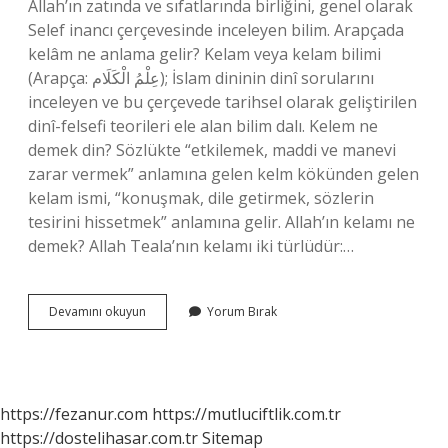
Allah’ın zatında ve sıfatlarında birliğini, genel olarak
Selef inancı çerçevesinde inceleyen bilim. Arapçada
kelâm ne anlama gelir? Kelam veya kelam bilimi
(Arapça: عِلْمُ الْكَلَام‎); İslam dininin dinî sorularını
inceleyen ve bu çerçevede tarihsel olarak geliştirilen
dinî-felsefi teorileri ele alan bilim dalı. Kelem ne
demek din? Sözlükte “etkilemek, maddi ve manevi
zarar vermek” anlamına gelen kelm kökünden gelen
kelam ismi, “konuşmak, dile getirmek, sözlerin
tesirini hissetmek” anlamına gelir. Allah’ın kelamı ne
demek? Allah Teala’nın kelamı iki türlüdür:…
Kelâm
Devamını okuyun
Yorum Bırak
Sıfatı
Ne
Anlama
Gelir
https://fezanur.com
https://mutluciftlik.com.tr
https://dostelihasar.com.tr
Sitemap