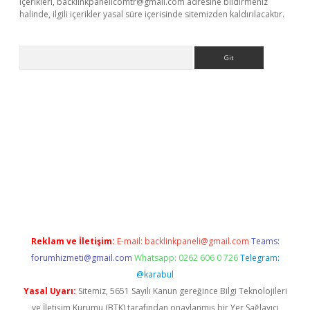
içerikleri,
backlinkpanelicomtr@gmail.com
adresine bildirmeniz
halinde, ilgili içerikler yasal süre içerisinde sitemizden kaldırılacaktır.
Arama
 giriş
Reklam ve İletişim:
E-mail:
backlinkpaneli@gmail.com
Teams:
forumhizmeti@gmail.com
Whatsapp: 0262 606 0 726
Telegram:
@karabul
Yasal Uyarı:
Sitemiz, 5651 Sayılı Kanun gereğince Bilgi Teknolojileri
ve İletişim Kurumu (BTK) tarafından onaylanmış bir Yer Sağlayıcı