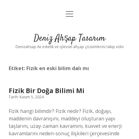
menüyü
Anasayfa
aç
Gizlilik Politikası
Deniz Ahşap Tasarım
Yasal Uyarı
Denizahsap ile estetik ve işlevsel ahşap çözümlerini takip edin
Etiket:
Fizik en eski bilim dalı mı
Fizik Bir Doğa Bilimi Mi
Tarih: Kasım 5, 2024
Fizik hangi bilimdir? Fizik nedir? Fizik, doğayı,
maddenin davranışını, maddeyi oluşturan yapı
taşlarını, uzay-zaman kavramını, kuvvet ve enerji
kavramlarını neden-sonuç ilişkileri çerçevesinde