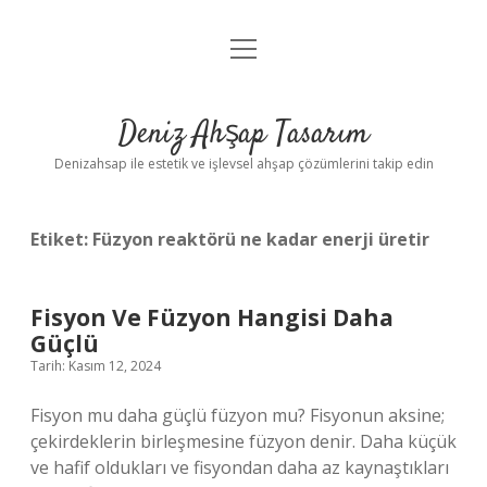
menüyü
Anasayfa
aç
Gizlilik Politikası
Deniz Ahşap Tasarım
Yasal Uyarı
Denizahsap ile estetik ve işlevsel ahşap çözümlerini takip edin
Etiket:
Füzyon reaktörü ne kadar enerji üretir
Fisyon Ve Füzyon Hangisi Daha
Güçlü
Tarih: Kasım 12, 2024
Fisyon mu daha güçlü füzyon mu? Fisyonun aksine;
çekirdeklerin birleşmesine füzyon denir. Daha küçük
ve hafif oldukları ve fisyondan daha az kaynaştıkları