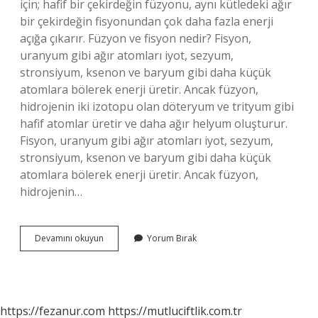
için; hafif bir çekirdeğin füzyonu, aynı kütledeki ağır
bir çekirdeğin fisyonundan çok daha fazla enerji
açığa çıkarır. Füzyon ve fisyon nedir? Fisyon,
uranyum gibi ağır atomları iyot, sezyum,
stronsiyum, ksenon ve baryum gibi daha küçük
atomlara bölerek enerji üretir. Ancak füzyon,
hidrojenin iki izotopu olan döteryum ve trityum gibi
hafif atomlar üretir ve daha ağır helyum oluşturur.
Fisyon, uranyum gibi ağır atomları iyot, sezyum,
stronsiyum, ksenon ve baryum gibi daha küçük
atomlara bölerek enerji üretir. Ancak füzyon,
hidrojenin…
Fisyon
Devamını okuyun
Yorum Bırak
Ve
Füzyon
Hangisi
Daha
Güçlü
https://fezanur.com
https://mutluciftlik.com.tr