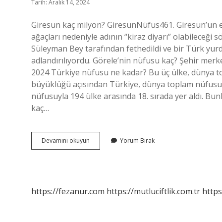
Tarih: Aralık 14, 2024
Giresun kaç milyon? GiresunNüfus461. Giresun’un es
ağaçları nedeniyle adının “kiraz diyarı” olabileceğ
Süleyman Bey tarafından fethedildi ve bir Türk yurd
adlandırılıyordu. Görele’nin nüfusu kaç? Şehir merk
2024 Türkiye nüfusu ne kadar? Bu üç ülke, dünya 
büyüklüğü açısından Türkiye, dünya toplam nüfusunu
nüfusuyla 194 ülke arasında 18. sırada yer aldı. Bun
kaç…
Giresunun
Devamını okuyun
Yorum Bırak
Nüfusu
Kaç
2024
https://fezanur.com
https://mutluciftlik.com.tr
https