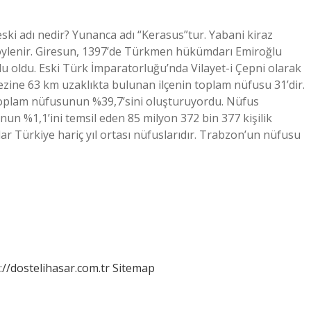
ki adı nedir? Yunanca adı “Kerasus”tur. Yabani kiraz
i söylenir. Giresun, 1397’de Türkmen hükümdarı Emiroğlu
u oldu. Eski Türk İmparatorluğu’nda Vilayet-i Çepni olarak
ezine 63 km uzaklıkta bulunan ilçenin toplam nüfusu 31’dir.
toplam nüfusunun %39,7’sini oluşturuyordu. Nüfus
n %1,1’ini temsil eden 85 milyon 372 bin 377 kişilik
lar Türkiye hariç yıl ortası nüfuslarıdır. Trabzon’un nüfusu
://dostelihasar.com.tr
Sitemap