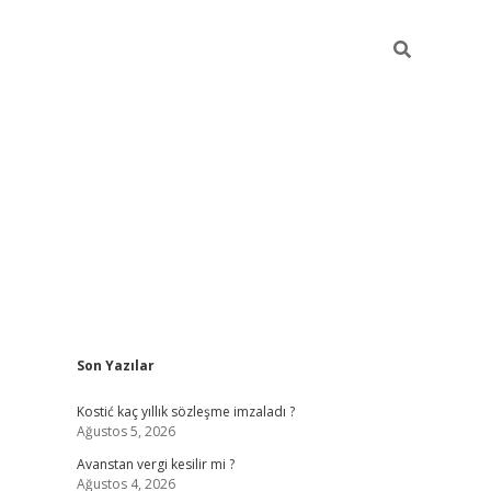
Sidebar
Son Yazılar
pia bella casino giriş
Kostić kaç yıllık sözleşme imzaladı ?
Ağustos 5, 2026
Avanstan vergi kesilir mi ?
Ağustos 4, 2026