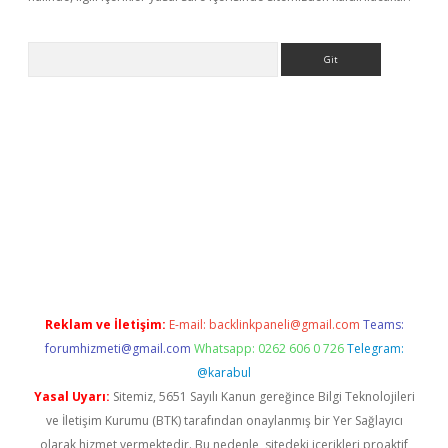
Arama
giriş
Reklam ve İletişim:
E-mail:
backlinkpaneli@gmail.com
Teams:
forumhizmeti@gmail.com
Whatsapp: 0262 606 0 726
Telegram:
@karabul
Yasal Uyarı:
Sitemiz, 5651 Sayılı Kanun gereğince Bilgi Teknolojileri
ve İletişim Kurumu (BTK) tarafından onaylanmış bir Yer Sağlayıcı
olarak hizmet vermektedir. Bu nedenle, sitedeki içerikleri proaktif