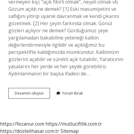
vermeyen kişi; “açık fikirli olmak”, neşeli olmak vb.
Gözüm açıldı ne demek? [1] Eski masumiyetini ve
saflığını yitirip uyanık davranmak ve kendi çıkarını
gözetmek. [2] Her şeyin farkında olmak. Gönül
gözleri açılıyor ne demek? Gördüğümüz şeye
yargılamadan bakabilme yeteneği kalbin
değerlendirmesiyle ilgilidir ve açıklığımız bu
perspektifte kaldığımızda mümkündür. Kalbimizin
gözlerini açabilir ve sürekli açık tutabilir, Yaratıcının
yasalarını her yerde ve her şeyde görebiliriz.
Aydınlanmanın bir başka ifadesi de…
Gözü
Devamını okuyun
Yorum Bırak
Gönlü
Açıldı
Ne
Demek
https://fezanur.com
https://mutluciftlik.com.tr
https://dostelihasar.com.tr
Sitemap