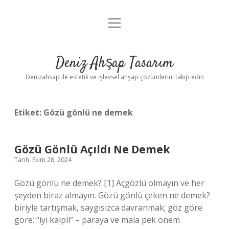
menüyü
Anasayfa
aç
Gizlilik Politikası
Deniz Ahşap Tasarım
Yasal Uyarı
Denizahsap ile estetik ve işlevsel ahşap çözümlerini takip edin
Etiket:
Gözü gönlü ne demek
Gözü Gönlü Açıldı Ne Demek
Tarih: Ekim 28, 2024
Gözü gönlü ne demek? [1] Açgözlü olmayın ve her
şeyden biraz almayın. Gözü gönlü çeken ne demek?
biriyle tartışmak, saygısızca davranmak; göz göre
göre: “iyi kalpli” – paraya ve mala pek önem