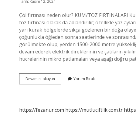
Tarih: Kasım 12, 2024
Çöl fırtınası neden olur? KUM/TOZ FIRTINALARI Kum 
toz fırtınası olarak da adlandırılır; özellikle yaz ayl
yarı kurak bölgelerde sıkça gözlenen bir doğa olayıd
çoğunlukla öğleden sonra saatlerinde ve sonrasında
görülmekte olup, yerden 1500-2000 metre yüksekliğ
devam ederek elektrik direklerinin ve çatıların yıkı
hücrelerinin mikro patlamaları veya aşağı doğru p
Çöl
Devamını okuyun
Yorum Bırak
Fırtınasına
Ne
Denir
https://fezanur.com
https://mutluciftlik.com.tr
https