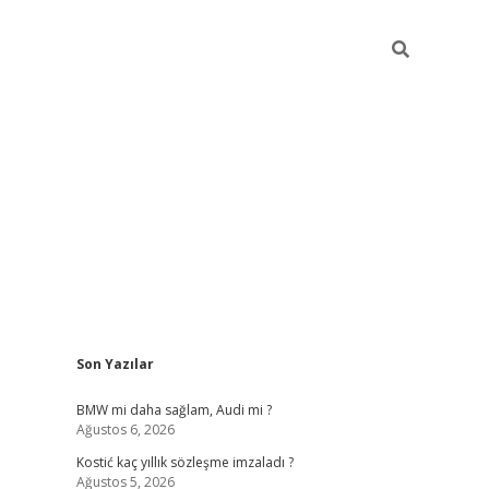
Sidebar
Son Yazılar
pia bella casino giri
BMW mi daha sağlam, Audi mi ?
Ağustos 6, 2026
Kostić kaç yıllık sözleşme imzaladı ?
Ağustos 5, 2026