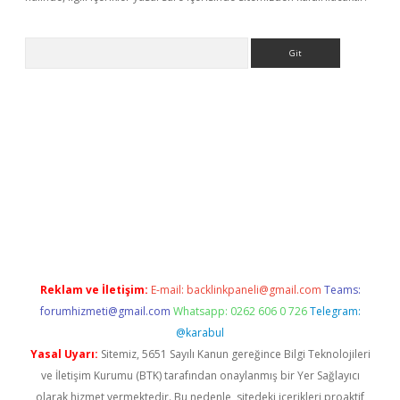
Arama
giriş
Reklam ve İletişim:
E-mail:
backlinkpaneli@gmail.com
Teams:
forumhizmeti@gmail.com
Whatsapp: 0262 606 0 726
Telegram:
@karabul
Yasal Uyarı:
Sitemiz, 5651 Sayılı Kanun gereğince Bilgi Teknolojileri
ve İletişim Kurumu (BTK) tarafından onaylanmış bir Yer Sağlayıcı
olarak hizmet vermektedir. Bu nedenle, sitedeki içerikleri proaktif