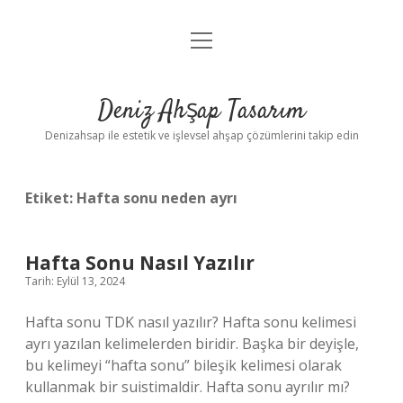
menüyü
Anasayfa
aç
Gizlilik Politikası
Deniz Ahşap Tasarım
Yasal Uyarı
Denizahsap ile estetik ve işlevsel ahşap çözümlerini takip edin
Etiket:
Hafta sonu neden ayrı
Hafta Sonu Nasıl Yazılır
Tarih: Eylül 13, 2024
Hafta sonu TDK nasıl yazılır? Hafta sonu kelimesi
ayrı yazılan kelimelerden biridir. Başka bir deyişle,
bu kelimeyi “hafta sonu” bileşik kelimesi olarak
kullanmak bir suistimaldir. Hafta sonu ayrılır mı?