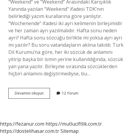
“Weekend” ve “Weekend” Arasındaki Karışıklık
Yanında yazılan “Weekend” ifadesi TDK’nın
belirlediği yazım kurallarına göre yanlıştır.
“Wochenende” ifadesi iki ayrı kelimenin birleşimidir
ve her zaman ayrı yazılmalıdır. Hafta sonu neden
ayrı? Hafta sonu sözcüğü birlikte mi yoksa ayrı ayrı
mı yazılır? Bu soru vatandaşların aklına takıldı. Türk
Dil Kurumu’na göre, her iki sözcük de anlamını
yitirip başka bir ismin yerine kullanıldığında, sözcük
yan yana yazılır. Birleşme sırasında sözcüklerden
hiçbiri anlamını değiştirmediyse, bu…
Hafta
Devamını okuyun
12 Yorum
Sonu
Nasıl
Yazılır
https://fezanur.com
https://mutluciftlik.com.tr
https://dostelihasar.com.tr
Sitemap