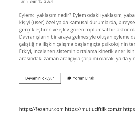
Tarih: Ekim 15, 2024
Eylemci yaklaşım nedir? Eylem odaklı yaklaşım, yabanc
kişiyi (user) özel ya da kamusal durumlarda, bireyse
gerçekleştiren ve işlev gören toplumsal bir aktör ol
Davranışların bir araya gelmesiyle oluşan eyleme da
çalıştığına ilişkin çalışma başlangıçta psikolojinin t
Etkiyi, incelenen sistemin ortalama kinetik enerjisini
arasındaki zaman aralığıyla çarpımı olarak, ya da 
Eylem
Devamını okuyun
Yorum Bırak
Ilkesi
Nedir
https://fezanur.com
https://mutluciftlik.com.tr
https