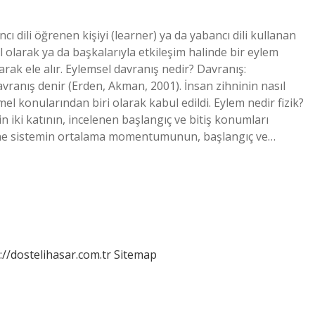
ı dili öğrenen kişiyi (learner) ya da yabancı dili kullanan
l olarak ya da başkalarıyla etkileşim halinde bir eylem
arak ele alır. Eylemsel davranış nedir? Davranış:
vranış denir (Erden, Akman, 2001). İnsan zihninin nasıl
emel konularından biri olarak kabul edildi. Eylem nedir fizik?
n iki katının, incelenen başlangıç ​​ve bitiş konumları
yine sistemin ortalama momentumunun, başlangıç ​​ve…
://dostelihasar.com.tr
Sitemap