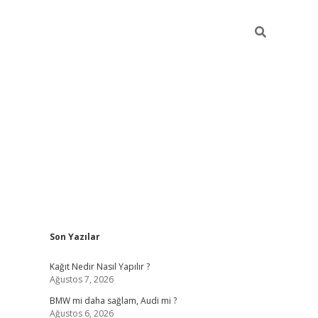
Sidebar
Son Yazılar
pia bella casino giriş
Kağıt Nedir Nasıl Yapılır ?
Ağustos 7, 2026
BMW mi daha sağlam, Audi mi ?
Ağustos 6, 2026