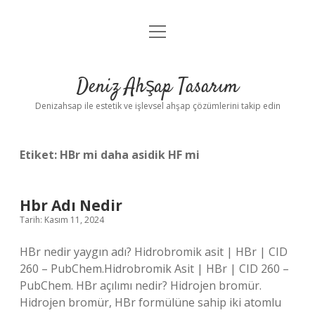
menüyü
Anasayfa
aç
Gizlilik Politikası
Deniz Ahşap Tasarım
Yasal Uyarı
Denizahsap ile estetik ve işlevsel ahşap çözümlerini takip edin
Etiket:
HBr mi daha asidik HF mi
Hbr Adı Nedir
Tarih: Kasım 11, 2024
HBr nedir yaygın adı? Hidrobromik asit | HBr | CID
260 – PubChem.Hidrobromik Asit | HBr | CID 260 –
PubChem. HBr açılımı nedir? Hidrojen bromür.
Hidrojen bromür, HBr formülüne sahip iki atomlu