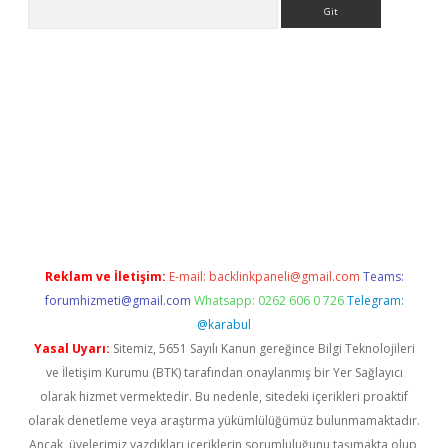
Arama
giriş
Reklam ve İletişim:
E-mail:
backlinkpaneli@gmail.com
Teams:
forumhizmeti@gmail.com
Whatsapp: 0262 606 0 726
Telegram:
@karabul
Yasal Uyarı:
Sitemiz, 5651 Sayılı Kanun gereğince Bilgi Teknolojileri
ve İletişim Kurumu (BTK) tarafından onaylanmış bir Yer Sağlayıcı
olarak hizmet vermektedir. Bu nedenle, sitedeki içerikleri proaktif
olarak denetleme veya araştırma yükümlülüğümüz bulunmamaktadır.
Ancak, üyelerimiz yazdıkları içeriklerin sorumluluğunu taşımakta olup,