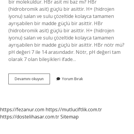
bir moleküldür. HBr asit mi baz mı? HBr
(hidrobromik asit) güçlü bir asittir. H+ (hidrojen
iyonu) salan ve sulu çözeltide kolayca tamamen
ayrışabilen bir madde güçlü bir asittir. HBr
(hidrobromik asit) güçlü bir asittir. H+ (hidrojen
iyonu) salan ve sulu çözeltide kolayca tamamen
ayrışabilen bir madde güçlü bir asittir. HBr nötr mü?
pH değeri 7 ile 14 arasındadır. Nötr, pH değeri tam
olarak 7 olan bileşikleri ifade…
Hbr
Devamını okuyun
Yorum Bırak
Adı
Nedir
https://fezanur.com
https://mutluciftlik.com.tr
https://dostelihasar.com.tr
Sitemap