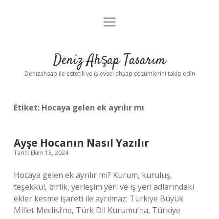
menüyü
Anasayfa
aç
Gizlilik Politikası
Deniz Ahşap Tasarım
Yasal Uyarı
Denizahsap ile estetik ve işlevsel ahşap çözümlerini takip edin
Etiket:
Hocaya gelen ek ayrılır mı
Ayşe Hocanın Nasıl Yazılır
Tarih: Ekim 15, 2024
Hocaya gelen ek ayrılır mı? Kurum, kuruluş,
teşekkül, birlik, yerleşim yeri ve iş yeri adlarındaki
ekler kesme işareti ile ayrılmaz: Türkiye Büyük
Millet Meclisi’ne, Türk Dil Kurumu’na, Türkiye