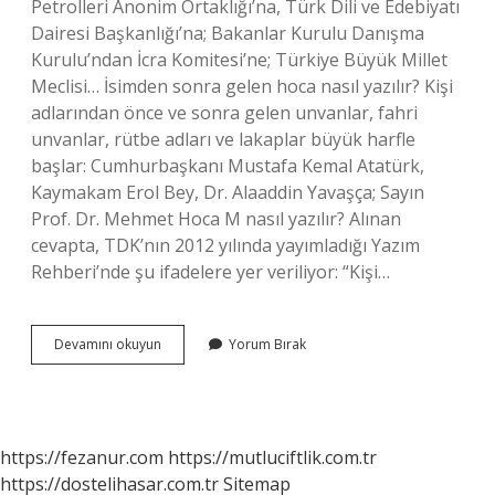
Petrolleri Anonim Ortaklığı’na, Türk Dili ve Edebiyatı
Dairesi Başkanlığı’na; Bakanlar Kurulu Danışma
Kurulu’ndan İcra Komitesi’ne; Türkiye Büyük Millet
Meclisi… İsimden sonra gelen hoca nasıl yazılır? Kişi
adlarından önce ve sonra gelen unvanlar, fahri
unvanlar, rütbe adları ve lakaplar büyük harfle
başlar: Cumhurbaşkanı Mustafa Kemal Atatürk,
Kaymakam Erol Bey, Dr. Alaaddin Yavaşça; Sayın
Prof. Dr. Mehmet Hoca M nasıl yazılır? Alınan
cevapta, TDK’nın 2012 yılında yayımladığı Yazım
Rehberi’nde şu ifadelere yer veriliyor: “Kişi…
Ayşe
Devamını okuyun
Yorum Bırak
Hocanın
Nasıl
Yazılır
https://fezanur.com
https://mutluciftlik.com.tr
https://dostelihasar.com.tr
Sitemap