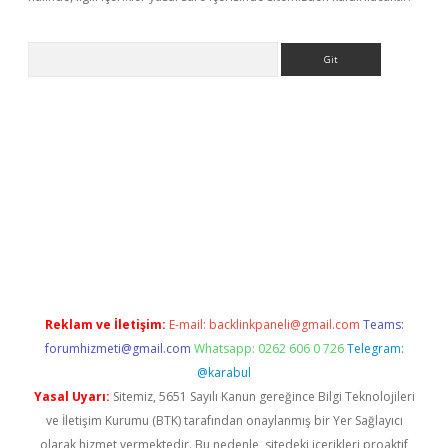
Arama
giriş
Reklam ve İletişim:
E-mail:
backlinkpaneli@gmail.com
Teams:
forumhizmeti@gmail.com
Whatsapp: 0262 606 0 726
Telegram:
@karabul
Yasal Uyarı:
Sitemiz, 5651 Sayılı Kanun gereğince Bilgi Teknolojileri
ve İletişim Kurumu (BTK) tarafından onaylanmış bir Yer Sağlayıcı
olarak hizmet vermektedir. Bu nedenle, sitedeki içerikleri proaktif