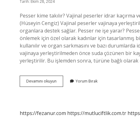
Tarih: Ekim 28, 2024
Pesser kime takılır? Vajinal peserler idrar kaçırma v
(Hüseyin Cengiz) Vajinal peserler vajinaya yerleştir
organlara destek sağlar. Pesser ne işe yarar? Pesse
önlemek için özel olarak kadınlar için tasarlanmış b
kullanılır ve organ sarkmasını ve bazı durumlarda id
vajinaya yerleştirilmeden önce suda çözünen bir kayg
yerleştirilir. Bu işlemden sonra, türüne bağlı olarak 
Pesser
Devamını okuyun
Yorum Bırak
Nedir
Ne
Işe
Yarar
https://fezanur.com
https://mutluciftlik.com.tr
https