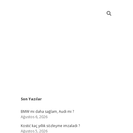
Sidebar
Son Yazılar
pia bella casino giriş
BMW mi daha sağlam, Audi mi ?
Ağustos 6, 2026
Kostić kaç yıllık sözleşme imzaladı ?
Ağustos 5, 2026