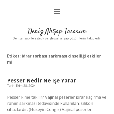
menüyü
Anasayfa
aç
Gizlilik Politikası
Deniz Ahşap Tasarım
Yasal Uyarı
Denizahsap ile estetik ve işlevsel ahşap çözümlerini takip edin
Etiket:
İdrar torbası sarkması cinselliği etkiler
mi
Pesser Nedir Ne Işe Yarar
Tarih: Ekim 28, 2024
Pesser kime takılır? Vajinal peserler idrar kaçırma ve
rahim sarkması tedavisinde kullanılan; silikon
cihazlardır. (Hüseyin Cengiz) Vajinal peserler