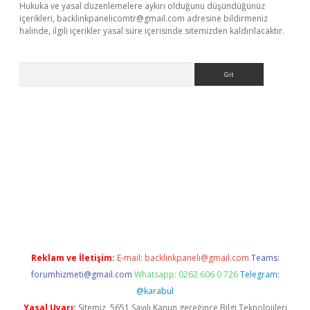
Hukuka ve yasal düzenlemelere aykırı olduğunu düşündüğünüz
içerikleri,
backlinkpanelicomtr@gmail.com
adresine bildirmeniz
halinde, ilgili içerikler yasal süre içerisinde sitemizden kaldırılacaktır.
Arama
a casino giriş
Reklam ve İletişim:
E-mail:
backlinkpaneli@gmail.com
Teams:
forumhizmeti@gmail.com
Whatsapp: 0262 606 0 726
Telegram:
@karabul
Yasal Uyarı:
Sitemiz, 5651 Sayılı Kanun gereğince Bilgi Teknolojileri