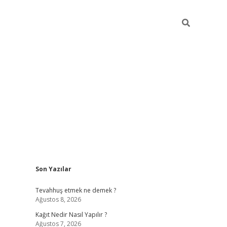
Sidebar
Son Yazılar
pia bella casino giriş
Tevahhuş etmek ne demek ?
Ağustos 8, 2026
Kağıt Nedir Nasıl Yapılır ?
Ağustos 7, 2026