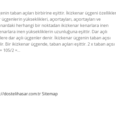
nin taban açıları birbirine eşittir. İkizkenar üçgeni özellikler
 üçgenlerin yükseklikleri, açıortayları, açıortayları ve
 kenardaki herhangi bir noktadan ikizkenar kenarlara inen
rlara inen yüksekliklerin uzunluğuna eşittir. Dar açılı
re dar açılı üçgenler denir. İkizkenar üçgenin taban açısı
r. Bir ikizkenar üçgende, taban açıları eşittir. 2 x taban açısı
 = 105/2 =…
://dostelihasar.com.tr
Sitemap