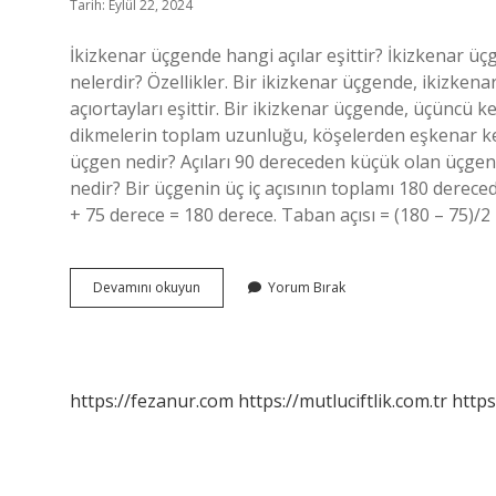
Tarih: Eylül 22, 2024
İkizkenar üçgende hangi açılar eşittir? İkizkenar üçge
nelerdir? Özellikler. Bir ikizkenar üçgende, ikizkenar
açıortayları eşittir. Bir ikizkenar üçgende, üçüncü
dikmelerin toplam uzunluğu, köşelerden eşkenar kena
üçgen nedir? Açıları 90 dereceden küçük olan üçgenle
nedir? Bir üçgenin üç iç açısının toplamı 180 derecedi
+ 75 derece = 180 derece. Taban açısı = (180 – 75)/2
İKizkenar
Devamını okuyun
Yorum Bırak
Üçgen
Dar
Açılı
Mı
https://fezanur.com
https://mutluciftlik.com.tr
https