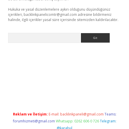
Hukuka ve yasal düzenlemelere aykırı olduğunu düşündüğünüz
içerikleri,
backlinkpanelicomtr@gmail.com
adresine bildirmeniz
halinde, ilgili içerikler yasal süre içerisinde sitemizden kaldırılacaktır.
Arama
giriş
Reklam ve İletişim:
E-mail:
backlinkpaneli@gmail.com
Teams:
forumhizmeti@gmail.com
Whatsapp: 0262 606 0 726
Telegram:
@karabul