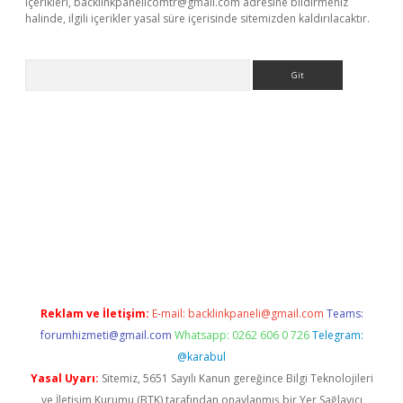
içerikleri,
backlinkpanelicomtr@gmail.com
adresine bildirmeniz
halinde, ilgili içerikler yasal süre içerisinde sitemizden kaldırılacaktır.
Arama
giriş
Reklam ve İletişim:
E-mail:
backlinkpaneli@gmail.com
Teams:
forumhizmeti@gmail.com
Whatsapp: 0262 606 0 726
Telegram:
@karabul
Yasal Uyarı:
Sitemiz, 5651 Sayılı Kanun gereğince Bilgi Teknolojileri
ve İletişim Kurumu (BTK) tarafından onaylanmış bir Yer Sağlayıcı