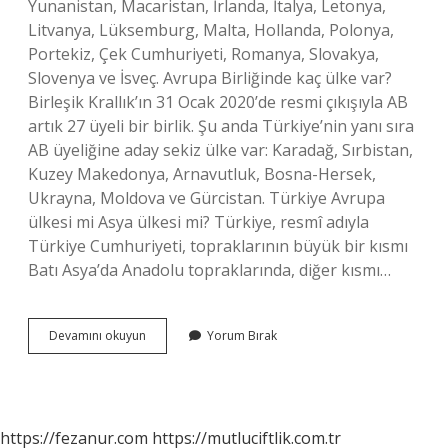
Yunanistan, Macaristan, İrlanda, İtalya, Letonya,
Litvanya, Lüksemburg, Malta, Hollanda, Polonya,
Portekiz, Çek Cumhuriyeti, Romanya, Slovakya,
Slovenya ve İsveç. Avrupa Birliğinde kaç ülke var?
Birleşik Krallık’ın 31 Ocak 2020’de resmi çıkışıyla AB
artık 27 üyeli bir birlik. Şu anda Türkiye’nin yanı sıra
AB üyeliğine aday sekiz ülke var: Karadağ, Sırbistan,
Kuzey Makedonya, Arnavutluk, Bosna-Hersek,
Ukrayna, Moldova ve Gürcistan. Türkiye Avrupa
ülkesi mi Asya ülkesi mi? Türkiye, resmî adıyla
Türkiye Cumhuriyeti, topraklarının büyük bir kısmı
Batı Asya’da Anadolu topraklarında, diğer kısmı…
Avrupada
Devamını okuyun
Yorum Bırak
Hangi
Ülkeler
Vardır
https://fezanur.com
https://mutluciftlik.com.tr