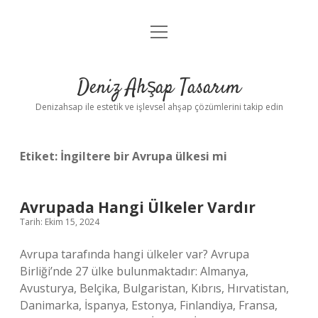
menüyü
Anasayfa
aç
Gizlilik Politikası
Deniz Ahşap Tasarım
Yasal Uyarı
Denizahsap ile estetik ve işlevsel ahşap çözümlerini takip edin
Etiket:
İngiltere bir Avrupa ülkesi mi
Avrupada Hangi Ülkeler Vardır
Tarih: Ekim 15, 2024
Avrupa tarafında hangi ülkeler var? Avrupa
Birliği’nde 27 ülke bulunmaktadır: Almanya,
Avusturya, Belçika, Bulgaristan, Kıbrıs, Hırvatistan,
Danimarka, İspanya, Estonya, Finlandiya, Fransa,