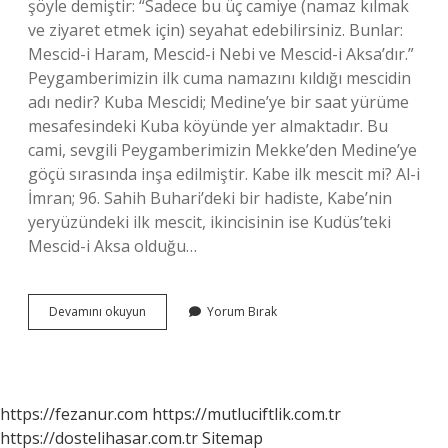
şöyle demiştir: “Sadece bu üç camiye (namaz kılmak
ve ziyaret etmek için) seyahat edebilirsiniz. Bunlar:
Mescid-i Haram, Mescid-i Nebi ve Mescid-i Aksa’dır.”
Peygamberimizin ilk cuma namazını kıldığı mescidin
adı nedir? Kuba Mescidi; Medine’ye bir saat yürüme
mesafesindeki Kuba köyünde yer almaktadır. Bu
cami, sevgili Peygamberimizin Mekke’den Medine’ye
göçü sırasında inşa edilmiştir. Kabe ilk mescit mi? Al-i
İmran; 96. Sahih Buhari’deki bir hadiste, Kabe’nin
yeryüzündeki ilk mescit, ikincisinin ise Kudüs’teki
Mescid-i Aksa olduğu…
Ilk
Devamını okuyun
Yorum Bırak
Mescit
Hangisidir
Nedir
https://fezanur.com
https://mutluciftlik.com.tr
https://dostelihasar.com.tr
Sitemap