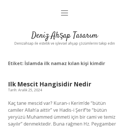
menüyü
Anasayfa
aç
Gizlilik Politikası
Deniz Ahşap Tasarım
Yasal Uyarı
Denizahsap ile estetik ve işlevsel ahşap çözümlerini takip edin
Etiket:
İslamda ilk namaz kılan kişi kimdir
Ilk Mescit Hangisidir Nedir
Tarih: Aralık 25, 2024
Kaç tane mescid var? Kuran-ı Kerim’de “bütün
camiler Allah’a aittir” ve Hadis-i Şerif’te “bütün
yeryüzü Muhammed ümmeti için bir cami ve temiz
sayılır” denmektedir. Buna rağmen Hz. Peygamber