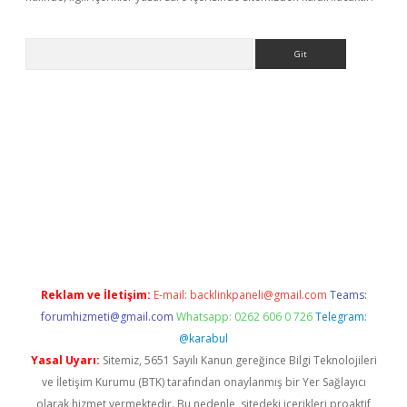
Arama
giriş
Reklam ve İletişim:
E-mail:
backlinkpaneli@gmail.com
Teams:
forumhizmeti@gmail.com
Whatsapp: 0262 606 0 726
Telegram:
@karabul
Yasal Uyarı:
Sitemiz, 5651 Sayılı Kanun gereğince Bilgi Teknolojileri
ve İletişim Kurumu (BTK) tarafından onaylanmış bir Yer Sağlayıcı
olarak hizmet vermektedir. Bu nedenle, sitedeki içerikleri proaktif