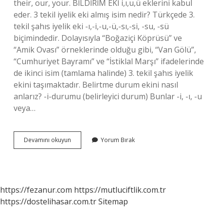
their, our, your. BİLDİRİM EKİ i,ı,u,ü eklerini kabul
eder. 3 tekil iyelik eki almış isim nedir? Türkçede 3.
tekil şahıs iyelik eki -ı,-i,-u,-ü,-sı,-si, -su, -sü
biçimindedir. Dolayısıyla “Boğaziçi Köprüsü” ve
“Amik Ovası” örneklerinde olduğu gibi, “Van Gölü”,
“Cumhuriyet Bayramı” ve “İstiklal Marşı” ifadelerinde
de ikinci isim (tamlama halinde) 3. tekil şahıs iyelik
ekini taşımaktadır. Belirtme durum ekini nasıl
anlarız? -i-durumu (belirleyici durum) Bunlar -i, -ı, -u
veya…
3
Devamını okuyun
Yorum Bırak
Çoğul
Iyelik
Eki
Nasıl
Anlaşılır
https://fezanur.com
https://mutluciftlik.com.tr
https://dostelihasar.com.tr
Sitemap