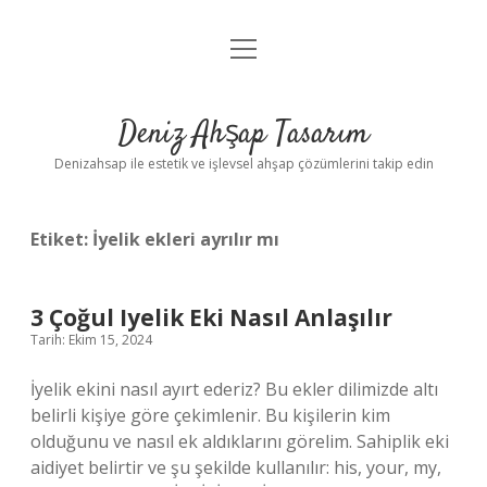
menüyü
Anasayfa
aç
Gizlilik Politikası
Deniz Ahşap Tasarım
Yasal Uyarı
Denizahsap ile estetik ve işlevsel ahşap çözümlerini takip edin
Etiket:
İyelik ekleri ayrılır mı
3 Çoğul Iyelik Eki Nasıl Anlaşılır
Tarih: Ekim 15, 2024
İyelik ekini nasıl ayırt ederiz? Bu ekler dilimizde altı
belirli kişiye göre çekimlenir. Bu kişilerin kim
olduğunu ve nasıl ek aldıklarını görelim. Sahiplik eki
aidiyet belirtir ve şu şekilde kullanılır: his, your, my,