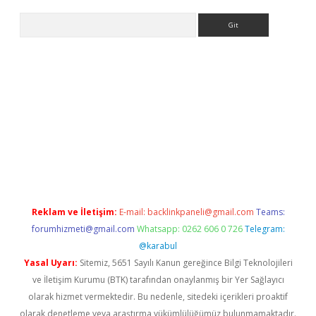
Arama
giriş
Reklam ve İletişim:
E-mail:
backlinkpaneli@gmail.com
Teams:
forumhizmeti@gmail.com
Whatsapp: 0262 606 0 726
Telegram:
@karabul
Yasal Uyarı:
Sitemiz, 5651 Sayılı Kanun gereğince Bilgi Teknolojileri
ve İletişim Kurumu (BTK) tarafından onaylanmış bir Yer Sağlayıcı
olarak hizmet vermektedir. Bu nedenle, sitedeki içerikleri proaktif
olarak denetleme veya araştırma yükümlülüğümüz bulunmamaktadır.