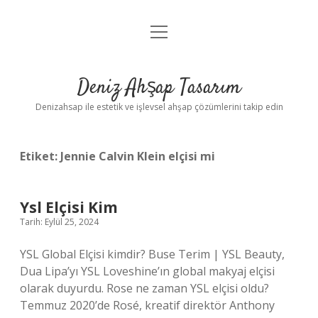
menüyü
Anasayfa
aç
Gizlilik Politikası
Deniz Ahşap Tasarım
Yasal Uyarı
Denizahsap ile estetik ve işlevsel ahşap çözümlerini takip edin
Etiket:
Jennie Calvin Klein elçisi mi
Ysl Elçisi Kim
Tarih: Eylül 25, 2024
YSL Global Elçisi kimdir? Buse Terim | YSL Beauty,
Dua Lipa’yı YSL Loveshine’ın global makyaj elçisi
olarak duyurdu. Rose ne zaman YSL elçisi oldu?
Temmuz 2020’de Rosé, kreatif direktör Anthony