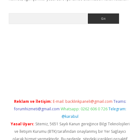
Arama
giriş
Reklam ve İletişim:
E-mail:
backlinkpaneli@gmail.com
Teams:
forumhizmeti@gmail.com
Whatsapp: 0262 606 0 726
Telegram:
@karabul
Yasal Uyarı:
Sitemiz, 5651 Sayılı Kanun gereğince Bilgi Teknolojileri
ve İletişim Kurumu (BTK) tarafından onaylanmış bir Yer Sağlayıcı
olarak hizmet vermektedir. Bu nedenle, sitedeki içerikleri proaktif