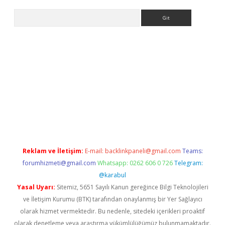
Arama
giriş
Reklam ve İletişim:
E-mail:
backlinkpaneli@gmail.com
Teams:
forumhizmeti@gmail.com
Whatsapp: 0262 606 0 726
Telegram:
@karabul
Yasal Uyarı:
Sitemiz, 5651 Sayılı Kanun gereğince Bilgi Teknolojileri
ve İletişim Kurumu (BTK) tarafından onaylanmış bir Yer Sağlayıcı
olarak hizmet vermektedir. Bu nedenle, sitedeki içerikleri proaktif
olarak denetleme veya araştırma yükümlülüğümüz bulunmamaktadır.