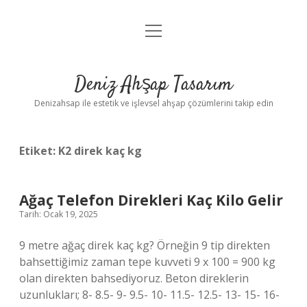
menüyü
Anasayfa
aç
Gizlilik Politikası
Deniz Ahşap Tasarım
Yasal Uyarı
Denizahsap ile estetik ve işlevsel ahşap çözümlerini takip edin
Etiket:
K2 direk kaç kg
Ağaç Telefon Direkleri Kaç Kilo Gelir
Tarih: Ocak 19, 2025
9 metre ağaç direk kaç kg? Örneğin 9 tip direkten
bahsettiğimiz zaman tepe kuvveti 9 x 100 = 900 kg
olan direkten bahsediyoruz. Beton direklerin
uzunlukları; 8- 8.5- 9- 9.5- 10- 11.5- 12.5- 13- 15- 16-