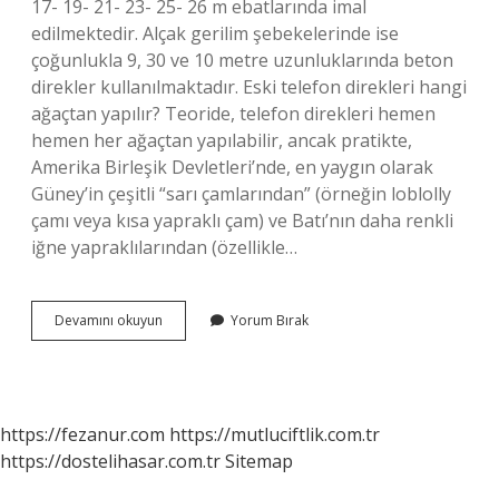
17- 19- 21- 23- 25- 26 m ebatlarında imal
edilmektedir. Alçak gerilim şebekelerinde ise
çoğunlukla 9, 30 ve 10 metre uzunluklarında beton
direkler kullanılmaktadır. Eski telefon direkleri hangi
ağaçtan yapılır? Teoride, telefon direkleri hemen
hemen her ağaçtan yapılabilir, ancak pratikte,
Amerika Birleşik Devletleri’nde, en yaygın olarak
Güney’in çeşitli “sarı çamlarından” (örneğin loblolly
çamı veya kısa yapraklı çam) ve Batı’nın daha renkli
iğne yapraklılarından (özellikle…
Ağaç
Devamını okuyun
Yorum Bırak
Telefon
Direkleri
Kaç
Kilo
Gelir
https://fezanur.com
https://mutluciftlik.com.tr
https://dostelihasar.com.tr
Sitemap