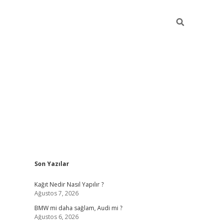
Sidebar
Son Yazılar
pia bella casino giriş
Kağıt Nedir Nasıl Yapılır ?
Ağustos 7, 2026
BMW mi daha sağlam, Audi mi ?
Ağustos 6, 2026