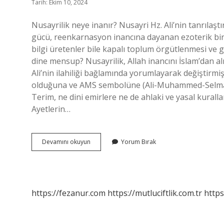
Tarih: Ekim 10, 2024
Nusayrilik neye inanır? Nusayri Hz. Ali’nin tanrılaştı
gücü, reenkarnasyon inancına dayanan ezoterik bir
bilgi üretenler bile kapalı toplum örgütlenmesi ve gi
dine mensup? Nusayrilik, Allah inancını İslam’dan al
Ali’nin ilahiliği bağlamında yorumlayarak değiştirmişt
olduğuna ve AMS sembolüne (Ali-Muhammed-Selman)
Terim, ne dini emirlere ne de ahlaki ve yasal kuralla
Ayetlerin…
Nusayrilik
Devamını okuyun
Yorum Bırak
Din
Midir
https://fezanur.com
https://mutluciftlik.com.tr
https