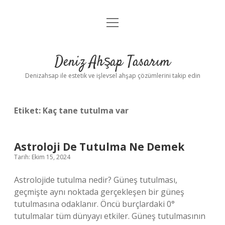
menüyü
Anasayfa
aç
Gizlilik Politikası
Deniz Ahşap Tasarım
Yasal Uyarı
Denizahsap ile estetik ve işlevsel ahşap çözümlerini takip edin
Etiket:
Kaç tane tutulma var
Astroloji De Tutulma Ne Demek
Tarih: Ekim 15, 2024
Astrolojide tutulma nedir? Güneş tutulması,
geçmişte aynı noktada gerçekleşen bir güneş
tutulmasına odaklanır. Öncü burçlardaki 0°
tutulmalar tüm dünyayı etkiler. Güneş tutulmasının