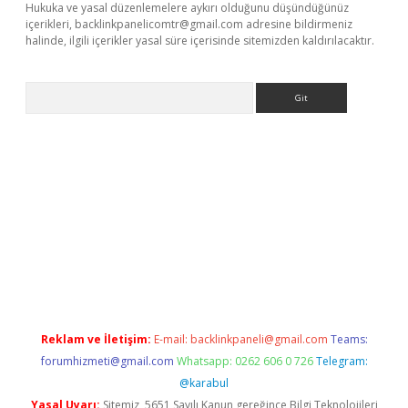
Hukuka ve yasal düzenlemelere aykırı olduğunu düşündüğünüz
içerikleri,
backlinkpanelicomtr@gmail.com
adresine bildirmeniz
halinde, ilgili içerikler yasal süre içerisinde sitemizden kaldırılacaktır.
Arama
 giriş
Reklam ve İletişim:
E-mail:
backlinkpaneli@gmail.com
Teams:
forumhizmeti@gmail.com
Whatsapp: 0262 606 0 726
Telegram:
@karabul
Yasal Uyarı:
Sitemiz, 5651 Sayılı Kanun gereğince Bilgi Teknolojileri