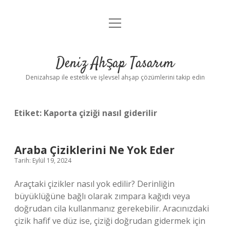
menüyü
Anasayfa
aç
Gizlilik Politikası
Deniz Ahşap Tasarım
Yasal Uyarı
Denizahsap ile estetik ve işlevsel ahşap çözümlerini takip edin
Etiket:
Kaporta çiziği nasıl giderilir
Araba Çiziklerini Ne Yok Eder
Tarih: Eylül 19, 2024
Araçtaki çizikler nasıl yok edilir? Derinliğin
büyüklüğüne bağlı olarak zımpara kağıdı veya
doğrudan cila kullanmanız gerekebilir. Aracınızdaki
çizik hafif ve düz ise, çiziği doğrudan gidermek için