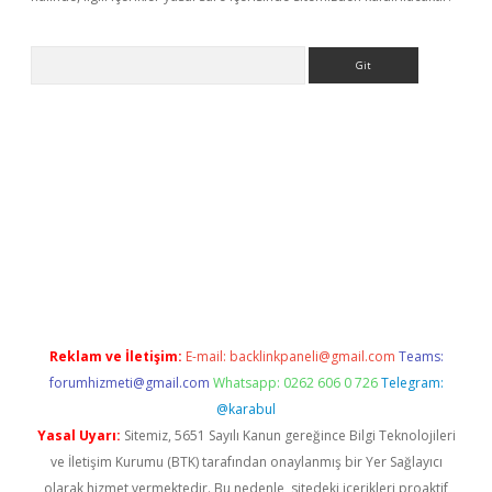
Arama
giriş
Reklam ve İletişim:
E-mail:
backlinkpaneli@gmail.com
Teams:
forumhizmeti@gmail.com
Whatsapp: 0262 606 0 726
Telegram:
@karabul
Yasal Uyarı:
Sitemiz, 5651 Sayılı Kanun gereğince Bilgi Teknolojileri
ve İletişim Kurumu (BTK) tarafından onaylanmış bir Yer Sağlayıcı
olarak hizmet vermektedir. Bu nedenle, sitedeki içerikleri proaktif