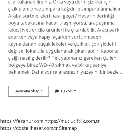
cila kullanabilirsiniz. Orta veya derin çizikler için,
çizik alanı önce zımpara kağıdı ile zımparalanmalıdır.
Araba sürtme izleri nasıl geçer? Hasarın derinliği
boya tabakasına kadar ulaşmıyorsa, araç aşınma
lekesi Netfer cila ürünleri ile çıkarılabilir. Aracı park
ederken veya kapıyı açarken sürtünmeden
kaynaklanan küçük lekeler ve çizikler, çok şiddetli
değilse, lokal cila uygulanarak çıkarılabilir. Kaporta
çiziği nasıl giderilir? Tek yapmanız gereken çizilen
bölgeye biraz WD-40 sıkmak ve birkaç saniye
beklemek. Daha sonra aracınızın yüzeyini bir bezle…
Araba
Devamını okuyun
10 Yorum
Çiziklerini
Ne
Yok
Eder
https://fezanur.com
https://mutluciftlik.com.tr
https://dostelihasar.com.tr
Sitemap