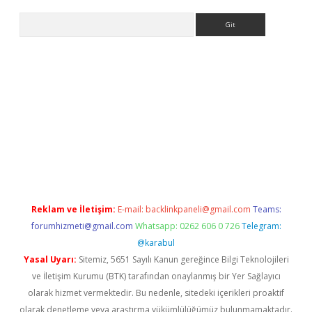
Arama
giriş
Reklam ve İletişim:
E-mail:
backlinkpaneli@gmail.com
Teams:
forumhizmeti@gmail.com
Whatsapp: 0262 606 0 726
Telegram:
@karabul
Yasal Uyarı:
Sitemiz, 5651 Sayılı Kanun gereğince Bilgi Teknolojileri
ve İletişim Kurumu (BTK) tarafından onaylanmış bir Yer Sağlayıcı
olarak hizmet vermektedir. Bu nedenle, sitedeki içerikleri proaktif
olarak denetleme veya araştırma yükümlülüğümüz bulunmamaktadır.