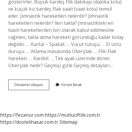
gösterirler. Büyük kardeş Flik dakikayı (dakika kolu)
ve küçük kız kardeş Flak saati (saat kolu) temsil
eder. Jimnastik hareketleri nelerdir? Jimnastik
hareketleri nelerdir? İleri takla? Jimnastikteki en
basit hareketlerden biri olarak kabul edilmesine
rağmen, takla atma hareketi göründüğü kadar kolay
değildir. … Kartal – Spakat. … Vücut tutuşu. … El üstü
duruşu. … Atlama masasında Überşlak. … Flik-Flak
hareketi. … Kardvil. … Tek ayak üzerinde döner.
Überşlak nedir? Geçmişi gizle Geçmiş detayları…
Kartvil
Devamını okuyun
Yorum Bırak
Ne
Demek
https://fezanur.com
https://mutluciftlik.com.tr
https://dostelihasar.com.tr
Sitemap