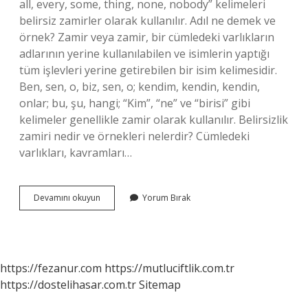
all, every, some, thing, none, nobody” kelimeleri
belirsiz zamirler olarak kullanılır. Adıl ne demek ve
örnek? Zamir veya zamir, bir cümledeki varlıkların
adlarının yerine kullanılabilen ve isimlerin yaptığı
tüm işlevleri yerine getirebilen bir isim kelimesidir.
Ben, sen, o, biz, sen, o; kendim, kendin, kendin,
onlar; bu, şu, hangi; “Kim”, “ne” ve “birisi” gibi
kelimeler genellikle zamir olarak kullanılır. Belirsizlik
zamiri nedir ve örnekleri nelerdir? Cümledeki
varlıkları, kavramları…
Belgisiz
Devamını okuyun
Yorum Bırak
Adıl
Nedir
Örnekler
https://fezanur.com
https://mutluciftlik.com.tr
https://dostelihasar.com.tr
Sitemap