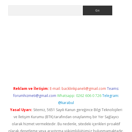
Arama
giriş
Reklam ve İletişim:
E-mail:
backlinkpaneli@gmail.com
Teams:
forumhizmeti@gmail.com
Whatsapp: 0262 606 0 726
Telegram:
@karabul
Yasal Uyarı:
Sitemiz, 5651 Sayılı Kanun gereğince Bilgi Teknolojileri
ve İletişim Kurumu (BTK) tarafından onaylanmış bir Yer Sağlayıcı
olarak hizmet vermektedir. Bu nedenle, sitedeki içerikleri proaktif
olarak denetleme veya araştırma yükümlülüğümüz bulunmamaktadır.