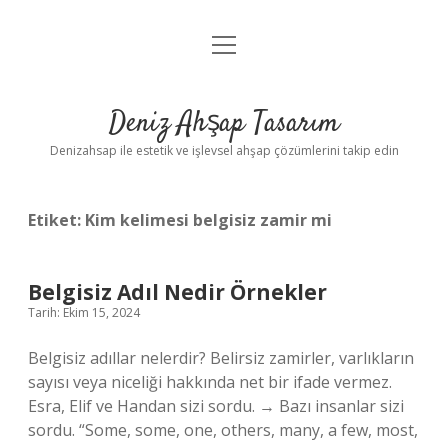
menüyü
Anasayfa
aç
Gizlilik Politikası
Deniz Ahşap Tasarım
Yasal Uyarı
Denizahsap ile estetik ve işlevsel ahşap çözümlerini takip edin
Etiket:
Kim kelimesi belgisiz zamir mi
Belgisiz Adıl Nedir Örnekler
Tarih: Ekim 15, 2024
Belgisiz adıllar nelerdir? Belirsiz zamirler, varlıkların
sayısı veya niceliği hakkında net bir ifade vermez.
Esra, Elif ve Handan sizi sordu. → Bazı insanlar sizi
sordu. “Some, some, one, others, many, a few, most,