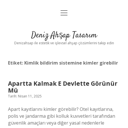
menüyü
Anasayfa
aç
Gizlilik Politikası
Deniz Ahşap Tasarım
Yasal Uyarı
Denizahsap ile estetik ve işlevsel ahşap çözümlerini takip edin
Etiket:
Kimlik bildirim sistemine kimler girebilir
Apartta Kalmak E Devlette Görünür
Mü
Tarih: Nisan 11, 2025
Apart kayıtlarını kimler görebilir? Otel kayıtlarına,
polis ve jandarma gibi kolluk kuvvetleri tarafından
güvenlik amaçları veya diğer yasal nedenlerle