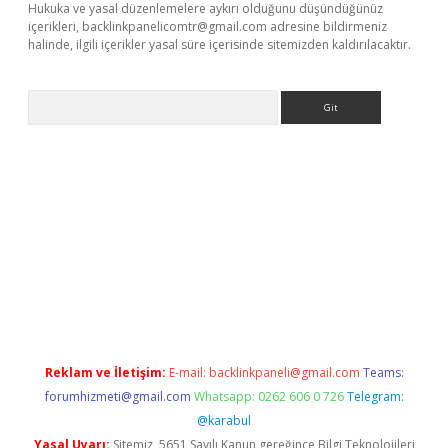
Hukuka ve yasal düzenlemelere aykırı olduğunu düşündüğünüz
içerikleri,
backlinkpanelicomtr@gmail.com
adresine bildirmeniz
halinde, ilgili içerikler yasal süre içerisinde sitemizden kaldırılacaktır.
Arama
giriş
Reklam ve İletişim:
E-mail:
backlinkpaneli@gmail.com
Teams:
forumhizmeti@gmail.com
Whatsapp: 0262 606 0 726
Telegram:
@karabul
Yasal Uyarı:
Sitemiz, 5651 Sayılı Kanun gereğince Bilgi Teknolojileri