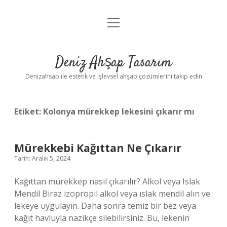
menüyü
Anasayfa
aç
Gizlilik Politikası
Deniz Ahşap Tasarım
Yasal Uyarı
Denizahsap ile estetik ve işlevsel ahşap çözümlerini takip edin
Etiket:
Kolonya mürekkep lekesini çıkarır mı
Mürekkebi Kağıttan Ne Çıkarır
Tarih: Aralık 5, 2024
Kağıttan mürekkep nasıl çıkarılır? Alkol veya Islak
Mendil Biraz izopropil alkol veya ıslak mendil alın ve
lekeye uygulayın. Daha sonra temiz bir bez veya
kağıt havluyla nazikçe silebilirsiniz. Bu, lekenin