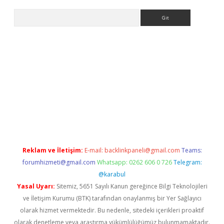
Arama
giriş
Reklam ve İletişim:
E-mail:
backlinkpaneli@gmail.com
Teams:
forumhizmeti@gmail.com
Whatsapp: 0262 606 0 726
Telegram:
@karabul
Yasal Uyarı:
Sitemiz, 5651 Sayılı Kanun gereğince Bilgi Teknolojileri
ve İletişim Kurumu (BTK) tarafından onaylanmış bir Yer Sağlayıcı
olarak hizmet vermektedir. Bu nedenle, sitedeki içerikleri proaktif
olarak denetleme veya araştırma yükümlülüğümüz bulunmamaktadır.