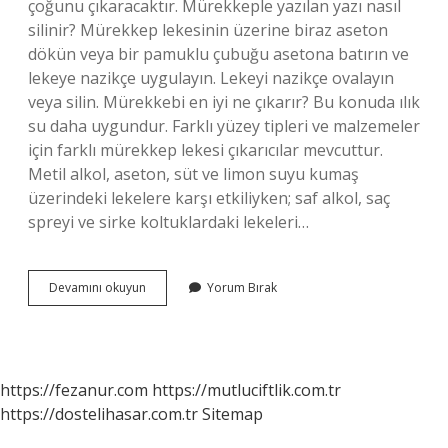
çoğunu çıkaracaktır. Mürekkeple yazılan yazı nasıl
silinir? Mürekkep lekesinin üzerine biraz aseton
dökün veya bir pamuklu çubuğu asetona batırın ve
lekeye nazikçe uygulayın. Lekeyi nazikçe ovalayın
veya silin. Mürekkebi en iyi ne çıkarır? Bu konuda ılık
su daha uygundur. Farklı yüzey tipleri ve malzemeler
için farklı mürekkep lekesi çıkarıcılar mevcuttur.
Metil alkol, aseton, süt ve limon suyu kumaş
üzerindeki lekelere karşı etkiliyken; saf alkol, saç
spreyi ve sirke koltuklardaki lekeleri…
Mürekkebi
Devamını okuyun
Yorum Bırak
Kağıttan
Ne
Çıkarır
https://fezanur.com
https://mutluciftlik.com.tr
https://dostelihasar.com.tr
Sitemap