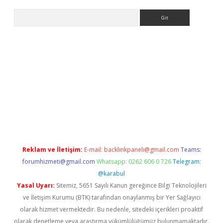
Arama
giriş
Reklam ve İletişim:
E-mail:
backlinkpaneli@gmail.com
Teams:
forumhizmeti@gmail.com
Whatsapp: 0262 606 0 726
Telegram:
@karabul
Yasal Uyarı:
Sitemiz, 5651 Sayılı Kanun gereğince Bilgi Teknolojileri
ve İletişim Kurumu (BTK) tarafından onaylanmış bir Yer Sağlayıcı
olarak hizmet vermektedir. Bu nedenle, sitedeki içerikleri proaktif
olarak denetleme veya araştırma yükümlülüğümüz bulunmamaktadır.