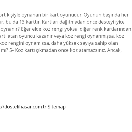
dört kişiyle oynanan bir kart oyunudur. Oyunun başında her
ır, bu da 13 karttır. Kartları dağıtmadan önce desteyi iyice
ıl oynanır? Eğer elde koz rengi yoksa, diğer renk kartlarından
kartı atan oyuncu kazanır veya koz rengi oynanmışsa, koz
 koz rengini oynamışsa, daha yüksek sayıya sahip olan
r mı? 5- Koz kartı çıkmadan önce koz atamazsınız. Ancak,
://dostelihasar.com.tr
Sitemap