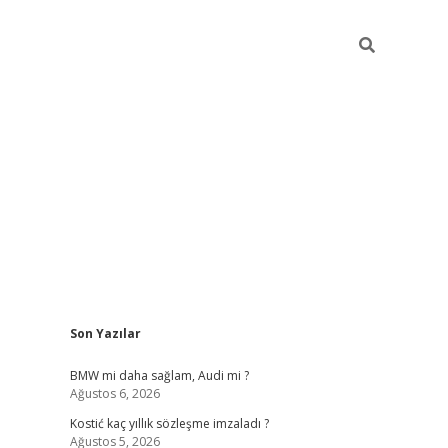
Sidebar
Son Yazılar
pia bella casino giriş
BMW mi daha sağlam, Audi mi ?
Ağustos 6, 2026
Kostić kaç yıllık sözleşme imzaladı ?
Ağustos 5, 2026