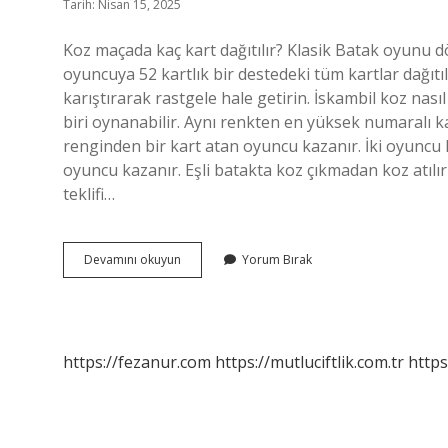
Tarih: Nisan 15, 2025
Koz maçada kaç kart dağıtılır? Klasik Batak oyunu 
oyuncuya 52 kartlık bir destedeki tüm kartlar dağıtıl
karıştırarak rastgele hale getirin. İskambil koz nas
biri oynanabilir. Aynı renkten en yüksek numaralı 
renginden bir kart atan oyuncu kazanır. İki oyuncu
oyuncu kazanır. Eşli batakta koz çıkmadan koz atılı
teklifi…
Koz
Devamını okuyun
Yorum Bırak
Maca
Nasıl
Oynanir
https://fezanur.com
https://mutluciftlik.com.tr
https