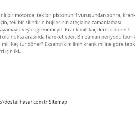
nlı bir motorda, tek bir pistonun 4 vuruşundan sonra, kran
için, tek bir silindirin bujilerinin ateşleme zamanlaması
playamayız veya öğrenemeyiz. Krank mili kaç derece döner?
iki ölü nokta arasında hareket eder. Bir zaman periyodu teori
 mili kaç tur döner? Eksantrik milinin krank miline göre tepk
i için iki…
://dostelihasar.com.tr
Sitemap