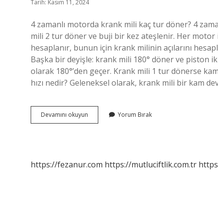
Tarih: Kasım 11, 2024
4 zamanlı motorda krank mili kaç tur döner? 4 zama
mili 2 tur döner ve buji bir kez ateşlenir. Her motor 
hesaplanır, bunun için krank milinin açılarını hesa
Başka bir deyişle: krank mili 180° döner ve piston 
olarak 180°’den geçer. Krank mili 1 tur dönerse kam
hızı nedir? Geleneksel olarak, krank mili bir kam devr
Krank
Devamını okuyun
Yorum Bırak
Mili
Kaç
Tur
Döner
https://fezanur.com
https://mutluciftlik.com.tr
https