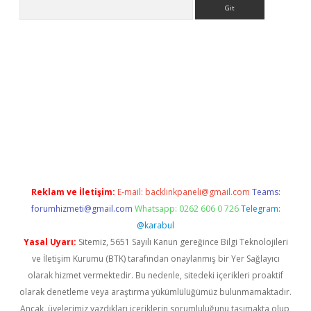
Arama
giriş
Reklam ve İletişim:
E-mail:
backlinkpaneli@gmail.com
Teams:
forumhizmeti@gmail.com
Whatsapp: 0262 606 0 726
Telegram:
@karabul
Yasal Uyarı:
Sitemiz, 5651 Sayılı Kanun gereğince Bilgi Teknolojileri
ve İletişim Kurumu (BTK) tarafından onaylanmış bir Yer Sağlayıcı
olarak hizmet vermektedir. Bu nedenle, sitedeki içerikleri proaktif
olarak denetleme veya araştırma yükümlülüğümüz bulunmamaktadır.
Ancak, üyelerimiz yazdıkları içeriklerin sorumluluğunu taşımakta olup,