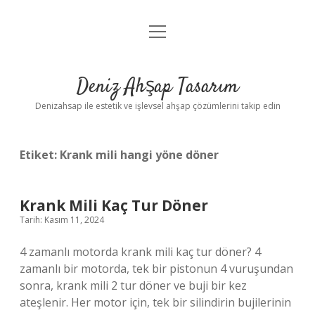
menüyü
Anasayfa
aç
Gizlilik Politikası
Deniz Ahşap Tasarım
Yasal Uyarı
Denizahsap ile estetik ve işlevsel ahşap çözümlerini takip edin
Etiket:
Krank mili hangi yöne döner
Krank Mili Kaç Tur Döner
Tarih: Kasım 11, 2024
4 zamanlı motorda krank mili kaç tur döner? 4
zamanlı bir motorda, tek bir pistonun 4 vuruşundan
sonra, krank mili 2 tur döner ve buji bir kez
ateşlenir. Her motor için, tek bir silindirin bujilerinin