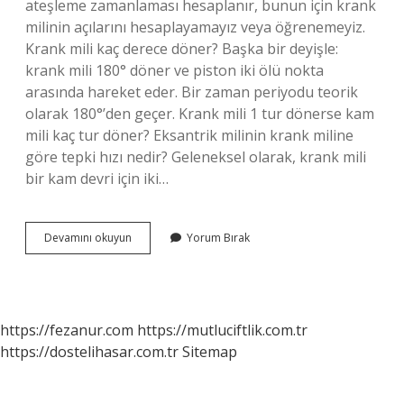
ateşleme zamanlaması hesaplanır, bunun için krank
milinin açılarını hesaplayamayız veya öğrenemeyiz.
Krank mili kaç derece döner? Başka bir deyişle:
krank mili 180° döner ve piston iki ölü nokta
arasında hareket eder. Bir zaman periyodu teorik
olarak 180°’den geçer. Krank mili 1 tur dönerse kam
mili kaç tur döner? Eksantrik milinin krank miline
göre tepki hızı nedir? Geleneksel olarak, krank mili
bir kam devri için iki…
Krank
Devamını okuyun
Yorum Bırak
Mili
Kaç
Tur
Döner
https://fezanur.com
https://mutluciftlik.com.tr
https://dostelihasar.com.tr
Sitemap