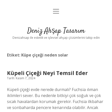
menüyü
Anasayfa
aç
Gizlilik Politikası
Deniz Ahşap Tasarım
Yasal Uyarı
Denizahsap ile estetik ve işlevsel ahşap çözümlerini takip edin
Etiket:
Küpe çiçeği neden solar
Küpeli Çiçeği Neyi Temsil Eder
Tarih: Kasım 7, 2024
Küpeli çiçeği evde nerede durmalı? Fuchsia ılıman
iklimleri sever. Bu nedenle bitkiyi çok soğuk ve çok
sıcak havalardan korumak gerekir. Fuchsia ilkbahar
ve sonbaharda pencere kenarında olabilir. Ancak