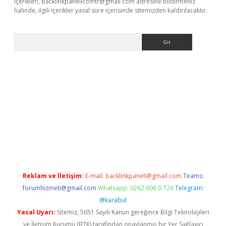
içerikleri,
backlinkpanelicomtr@gmail.com
adresine bildirmeniz
halinde, ilgili içerikler yasal süre içerisinde sitemizden kaldırılacaktır.
Arama
giriş
Reklam ve İletişim:
E-mail:
backlinkpaneli@gmail.com
Teams:
forumhizmeti@gmail.com
Whatsapp: 0262 606 0 726
Telegram:
@karabul
Yasal Uyarı:
Sitemiz, 5651 Sayılı Kanun gereğince Bilgi Teknolojileri
ve İletişim Kurumu (BTK) tarafından onaylanmış bir Yer Sağlayıcı