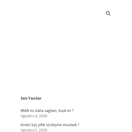
Sidebar
Son Yazılar
pia bella casino giriş
BMW mi daha sağlam, Audi mi ?
Ağustos 6, 2026
Kostić kaç yıllık sözleşme imzaladı ?
Ağustos 5, 2026