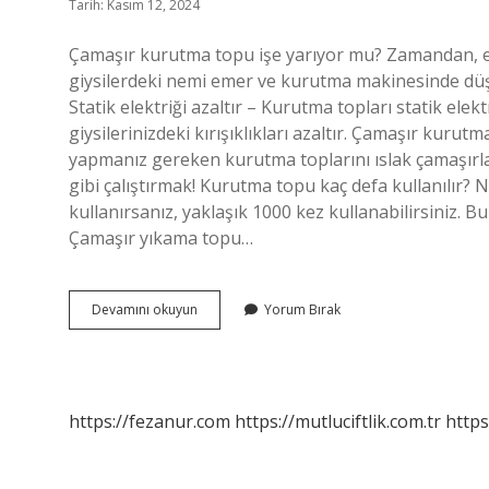
Tarih: Kasım 12, 2024
Çamaşır kurutma topu işe yarıyor mu? Zamandan, en
giysilerdeki nemi emer ve kurutma makinesinde düşü
Statik elektriği azaltır – Kurutma topları statik elekt
giysilerinizdeki kırışıklıkları azaltır. Çamaşır kurutm
yapmanız gereken kurutma toplarını ıslak çamaşırla
gibi çalıştırmak! Kurutma topu kaç defa kullanılır?
kullanırsanız, yaklaşık 1000 kez kullanabilirsiniz. 
Çamaşır yıkama topu…
Çamaşır
Devamını okuyun
Yorum Bırak
Kurutma
Topu
Nedir
https://fezanur.com
https://mutluciftlik.com.tr
https