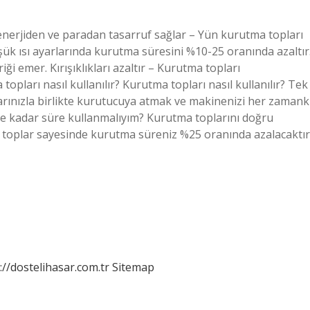
erjiden ve paradan tasarruf sağlar – Yün kurutma topları
k ısı ayarlarında kurutma süresini %10-25 oranında azaltır
riği emer. Kırışıklıkları azaltır – Kurutma topları
a topları nasıl kullanılır? Kurutma topları nasıl kullanılır? Tek
rınızla birlikte kurutucuya atmak ve makinenizi her zamank
 Ne kadar süre kullanmalıyım? Kurutma toplarını doğru
Bu toplar sayesinde kurutma süreniz %25 oranında azalacaktır
://dostelihasar.com.tr
Sitemap