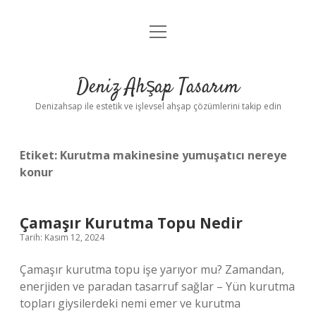
menüyü
Anasayfa
aç
Gizlilik Politikası
Deniz Ahşap Tasarım
Yasal Uyarı
Denizahsap ile estetik ve işlevsel ahşap çözümlerini takip edin
Etiket:
Kurutma makinesine yumuşatıcı nereye
konur
Çamaşır Kurutma Topu Nedir
Tarih: Kasım 12, 2024
Çamaşır kurutma topu işe yarıyor mu? Zamandan,
enerjiden ve paradan tasarruf sağlar – Yün kurutma
topları giysilerdeki nemi emer ve kurutma