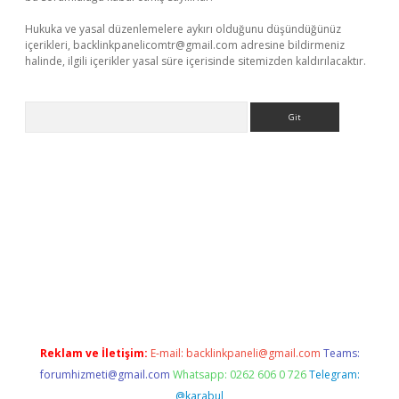
Hukuka ve yasal düzenlemelere aykırı olduğunu düşündüğünüz
içerikleri,
backlinkpanelicomtr@gmail.com
adresine bildirmeniz
halinde, ilgili içerikler yasal süre içerisinde sitemizden kaldırılacaktır.
Arama
 giriş
Reklam ve İletişim:
E-mail:
backlinkpaneli@gmail.com
Teams:
forumhizmeti@gmail.com
Whatsapp: 0262 606 0 726
Telegram:
@karabul