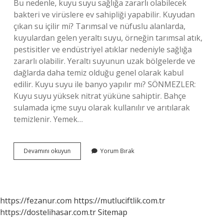
Bu nedenle, kuyu suyu sağlığa zararlı olabilecek
bakteri ve virüslere ev sahipliği yapabilir. Kuyudan
çıkan su içilir mi? Tarımsal ve nüfuslu alanlarda,
kuyulardan gelen yeraltı suyu, örneğin tarımsal atık,
pestisitler ve endüstriyel atıklar nedeniyle sağlığa
zararlı olabilir. Yeraltı suyunun uzak bölgelerde ve
dağlarda daha temiz olduğu genel olarak kabul
edilir. Kuyu suyu ile banyo yapılır mı? SÖNMEZLER:
Kuyu suyu yüksek nitrat yüküne sahiptir. Bahçe
sulamada içme suyu olarak kullanılır ve arıtılarak
temizlenir. Yemek…
Kuyu
Devamını okuyun
Yorum Bırak
Suyu
Ne
Kadar
Sağlıklı
https://fezanur.com
https://mutluciftlik.com.tr
https://dostelihasar.com.tr
Sitemap