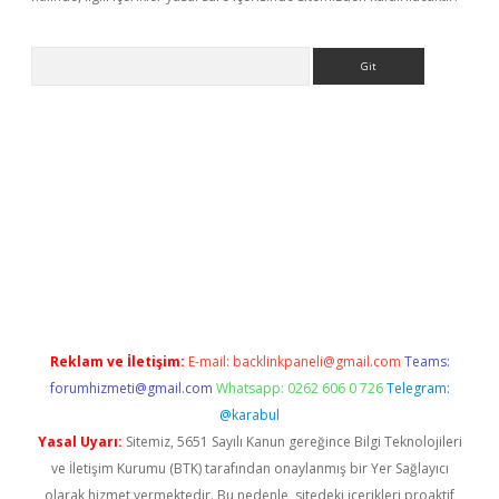
Arama
giriş
Reklam ve İletişim:
E-mail:
backlinkpaneli@gmail.com
Teams:
forumhizmeti@gmail.com
Whatsapp: 0262 606 0 726
Telegram:
@karabul
Yasal Uyarı:
Sitemiz, 5651 Sayılı Kanun gereğince Bilgi Teknolojileri
ve İletişim Kurumu (BTK) tarafından onaylanmış bir Yer Sağlayıcı
olarak hizmet vermektedir. Bu nedenle, sitedeki içerikleri proaktif