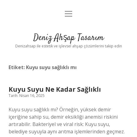
menüyü
Anasayfa
aç
Gizlilik Politikası
Deniz Ahşap Tasarım
Yasal Uyarı
Denizahsap ile estetik ve işlevsel ahşap çözümlerini takip edin
Etiket:
Kuyu suyu sağlıklı mı
Kuyu Suyu Ne Kadar Sağlıklı
Tarih: Nisan 16, 2025
Kuyu suyu sağlıklı mı? Örneğin, yüksek demir
içeriğine sahip su, demir eksikliği anemisi riskini
artırabilir. Bakteriyel ve viral risk: Kuyu suyu,
belediye suyuyla aynı arıtma işlemlerinden geçmez.