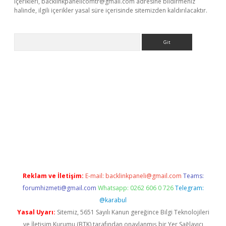
içerikleri,
backlinkpanelicomtr@gmail.com
adresine bildirmeniz
halinde, ilgili içerikler yasal süre içerisinde sitemizden kaldırılacaktır.
Arama
casino giriş
Reklam ve İletişim:
E-mail:
backlinkpaneli@gmail.com
Teams:
forumhizmeti@gmail.com
Whatsapp: 0262 606 0 726
Telegram:
@karabul
Yasal Uyarı:
Sitemiz, 5651 Sayılı Kanun gereğince Bilgi Teknolojileri
ve İletişim Kurumu (BTK) tarafından onaylanmış bir Yer Sağlayıcı