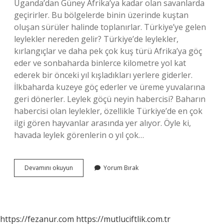
Uganda’dan Güney Afrika’ya kadar olan savanlarda
geçirirler. Bu bölgelerde binin üzerinde kuştan
oluşan sürüler halinde toplanırlar. Türkiye’ye gelen
leylekler nereden gelir? Türkiye’de leylekler,
kırlangıçlar ve daha pek çok kuş türü Afrika’ya göç
eder ve sonbaharda binlerce kilometre yol kat
ederek bir önceki yıl kışladıkları yerlere giderler.
İlkbaharda kuzeye göç ederler ve üreme yuvalarına
geri dönerler. Leylek göçü neyin habercisi? Baharın
habercisi olan leylekler, özellikle Türkiye’de en çok
ilgi gören hayvanlar arasında yer alıyor. Öyle ki,
havada leylek görenlerin o yıl çok…
Türkiyeden
Devamını okuyun
Yorum Bırak
Göç
Eden
Leylekler
Nereye
Gidiyor
https://fezanur.com
https://mutluciftlik.com.tr