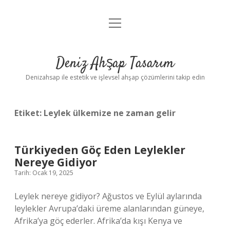
menüyü
Anasayfa
aç
Gizlilik Politikası
Deniz Ahşap Tasarım
Yasal Uyarı
Denizahsap ile estetik ve işlevsel ahşap çözümlerini takip edin
Etiket:
Leylek ülkemize ne zaman gelir
Türkiyeden Göç Eden Leylekler
Nereye Gidiyor
Tarih: Ocak 19, 2025
Leylek nereye gidiyor? Ağustos ve Eylül aylarında
leylekler Avrupa’daki üreme alanlarından güneye,
Afrika’ya göç ederler. Afrika’da kışı Kenya ve