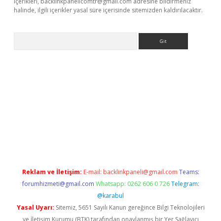
içerikleri,
backlinkpanelicomtr@gmail.com
adresine bildirmeniz
halinde, ilgili içerikler yasal süre içerisinde sitemizden kaldırılacaktır.
Arama
 giriş
Reklam ve İletişim:
E-mail:
backlinkpaneli@gmail.com
Teams:
forumhizmeti@gmail.com
Whatsapp: 0262 606 0 726
Telegram:
@karabul
Yasal Uyarı:
Sitemiz, 5651 Sayılı Kanun gereğince Bilgi Teknolojileri
ve İletişim Kurumu (BTK) tarafından onaylanmış bir Yer Sağlayıcı