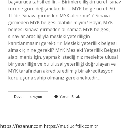
başvuruda tahsil edilir. – Birimlere ilişkin ücret, sınav
türüne göre değişmektedir. – MYK belge ücreti 50
TL’dir. Sınava girmeden MYK alınır mı? 7. Sınava
girmeden MYK belgesi alabilir miyim? Hayır, MYK
belgesi sınava girmeden alınamaz. MYK belgesi,
sınavlar aracılığıyla mesleki yeterliliğin
kanıtlanmasını gerektirir. Mesleki yeterlilik belgesi
almak için ne gerekli? MYK Mesleki Yeterlilik Belgesi
alabilmeniz için, yapmak istediğiniz meslekte ulusal
bir yeterliliğe ve bu ulusal yeterliliği doğrulayan ve
MYK tarafından akredite edilmiş bir akreditasyon
kuruluşuna sahip olmanız gerekmektedir.…
Mesleki
Devamını okuyun
Yorum Bırak
Yeterlilik
Belgesi
Sınavsız
Alınır
Mı
https://fezanur.com
https://mutluciftlik.com.tr