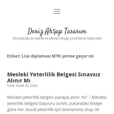
menüyü
Anasayfa
aç
Gizlilik Politikası
Deniz Ahşap Tasarım
Yasal Uyarı
Denizahsap ile estetik ve işlevsel ahşap çözümlerini takip edin
Etiket:
Lise diploması MYK yerine geçer mi
Mesleki Yeterlilik Belgesi Sınavsız
Alınır Mı
Tarih: Aralık 30, 2024
Mesleki yeterlilik belgesi parayla alınır mı? – Mesleki
yeterlilik belgesi başvuru ücreti, yukarıdaki listeye
göre her ulusal yeterlilik için belirlenmiş olup, ilk