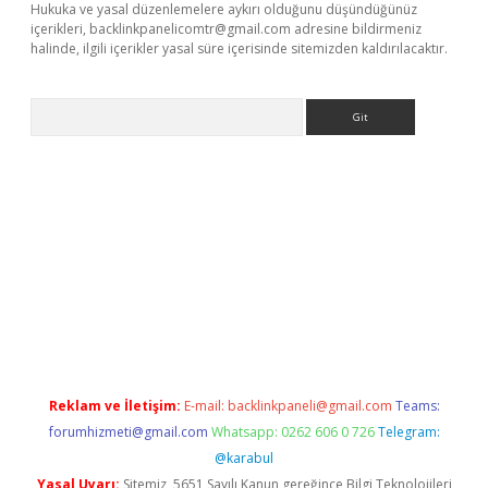
Hukuka ve yasal düzenlemelere aykırı olduğunu düşündüğünüz
içerikleri,
backlinkpanelicomtr@gmail.com
adresine bildirmeniz
halinde, ilgili içerikler yasal süre içerisinde sitemizden kaldırılacaktır.
Arama
 giriş
Reklam ve İletişim:
E-mail:
backlinkpaneli@gmail.com
Teams:
forumhizmeti@gmail.com
Whatsapp: 0262 606 0 726
Telegram:
@karabul
Yasal Uyarı:
Sitemiz, 5651 Sayılı Kanun gereğince Bilgi Teknolojileri