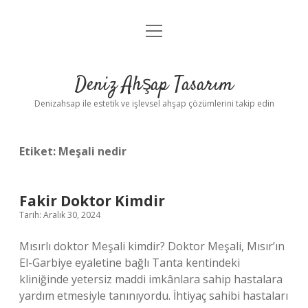
menüyü
Anasayfa
aç
Gizlilik Politikası
Deniz Ahşap Tasarım
Yasal Uyarı
Denizahsap ile estetik ve işlevsel ahşap çözümlerini takip edin
Etiket:
Meşali nedir
Fakir Doktor Kimdir
Tarih: Aralık 30, 2024
Mısırlı doktor Meşali kimdir? Doktor Meşali, Mısır’ın
El-Garbiye eyaletine bağlı Tanta kentindeki
kliniğinde yetersiz maddi imkânlara sahip hastalara
yardım etmesiyle tanınıyordu. İhtiyaç sahibi hastaları