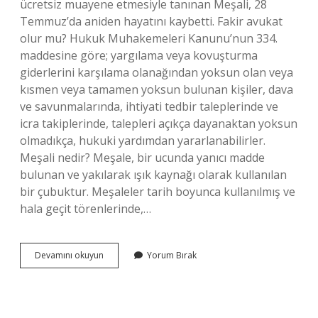
ücretsiz muayene etmesiyle tanınan Meşali, 28
Temmuz’da aniden hayatını kaybetti. Fakir avukat
olur mu? Hukuk Muhakemeleri Kanunu’nun 334.
maddesine göre; yargılama veya kovuşturma
giderlerini karşılama olanağından yoksun olan veya
kısmen veya tamamen yoksun bulunan kişiler, dava
ve savunmalarında, ihtiyati tedbir taleplerinde ve
icra takiplerinde, talepleri açıkça dayanaktan yoksun
olmadıkça, hukuki yardımdan yararlanabilirler.
Meşali nedir? Meşale, bir ucunda yanıcı madde
bulunan ve yakılarak ışık kaynağı olarak kullanılan
bir çubuktur. Meşaleler tarih boyunca kullanılmış ve
hala geçit törenlerinde,…
Fakir
Devamını okuyun
Yorum Bırak
Doktor
Kimdir