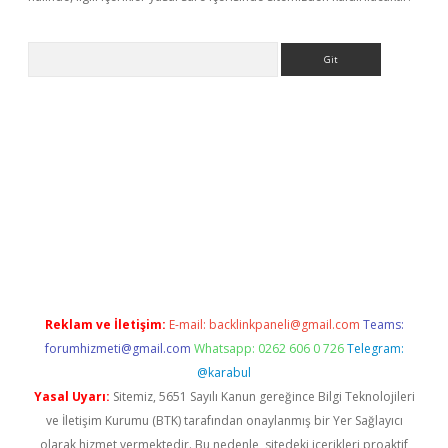
Arama
giriş
Reklam ve İletişim:
E-mail:
backlinkpaneli@gmail.com
Teams:
forumhizmeti@gmail.com
Whatsapp: 0262 606 0 726
Telegram:
@karabul
Yasal Uyarı:
Sitemiz, 5651 Sayılı Kanun gereğince Bilgi Teknolojileri
ve İletişim Kurumu (BTK) tarafından onaylanmış bir Yer Sağlayıcı
olarak hizmet vermektedir. Bu nedenle, sitedeki içerikleri proaktif