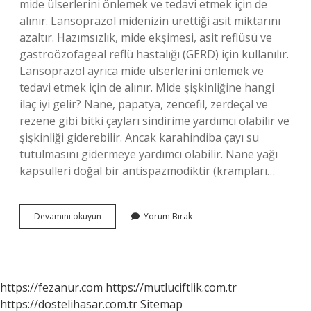
mide ülserlerini önlemek ve tedavi etmek için de
alınır. Lansoprazol midenizin ürettiği asit miktarını
azaltır. Hazımsızlık, mide ekşimesi, asit reflüsü ve
gastroözofageal reflü hastalığı (GERD) için kullanılır.
Lansoprazol ayrıca mide ülserlerini önlemek ve
tedavi etmek için de alınır. Mide şişkinliğine hangi
ilaç iyi gelir? Nane, papatya, zencefil, zerdeçal ve
rezene gibi bitki çayları sindirime yardımcı olabilir ve
şişkinliği giderebilir. Ancak karahindiba çayı su
tutulmasını gidermeye yardımcı olabilir. Nane yağı
kapsülleri doğal bir antispazmodiktir (krampları…
Lansor
Devamını okuyun
Yorum Bırak
Mide
Siskinligine
Iyi
Gelir
Mi
https://fezanur.com
https://mutluciftlik.com.tr
https://dostelihasar.com.tr
Sitemap