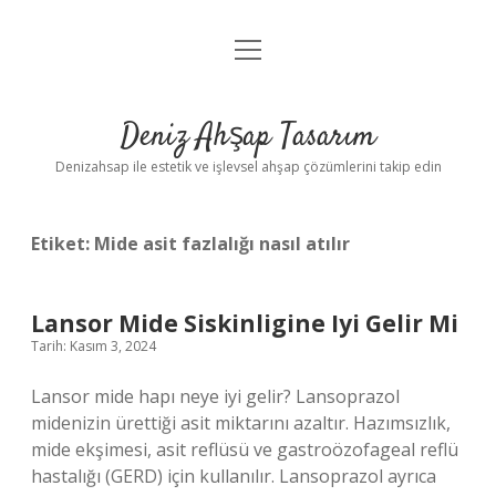
menüyü
Anasayfa
aç
Gizlilik Politikası
Deniz Ahşap Tasarım
Yasal Uyarı
Denizahsap ile estetik ve işlevsel ahşap çözümlerini takip edin
Etiket:
Mide asit fazlalığı nasıl atılır
Lansor Mide Siskinligine Iyi Gelir Mi
Tarih: Kasım 3, 2024
Lansor mide hapı neye iyi gelir? Lansoprazol
midenizin ürettiği asit miktarını azaltır. Hazımsızlık,
mide ekşimesi, asit reflüsü ve gastroözofageal reflü
hastalığı (GERD) için kullanılır. Lansoprazol ayrıca