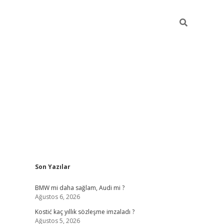
Sidebar
Son Yazılar
pia bella casino giriş
BMW mi daha sağlam, Audi mi ?
Ağustos 6, 2026
Kostić kaç yıllık sözleşme imzaladı ?
Ağustos 5, 2026