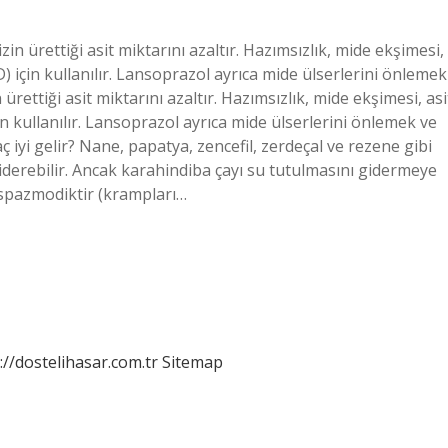
n ürettiği asit miktarını azaltır. Hazımsızlık, mide ekşimesi,
) için kullanılır. Lansoprazol ayrıca mide ülserlerini önlemek
ürettiği asit miktarını azaltır. Hazımsızlık, mide ekşimesi, asi
in kullanılır. Lansoprazol ayrıca mide ülserlerini önlemek ve
aç iyi gelir? Nane, papatya, zencefil, zerdeçal ve rezene gibi
i giderebilir. Ancak karahindiba çayı su tutulmasını gidermeye
tispazmodiktir (krampları…
://dostelihasar.com.tr
Sitemap