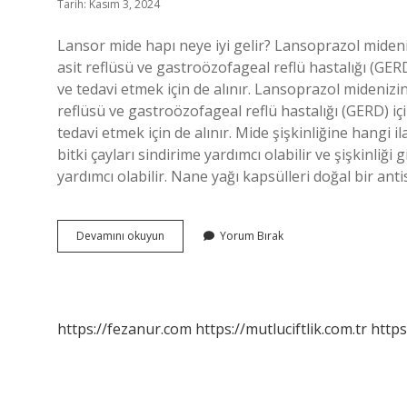
Tarih: Kasım 3, 2024
Lansor mide hapı neye iyi gelir? Lansoprazol midenizi
asit reflüsü ve gastroözofageal reflü hastalığı (GERD
ve tedavi etmek için de alınır. Lansoprazol midenizin 
reflüsü ve gastroözofageal reflü hastalığı (GERD) iç
tedavi etmek için de alınır. Mide şişkinliğine hangi il
bitki çayları sindirime yardımcı olabilir ve şişkinliğ
yardımcı olabilir. Nane yağı kapsülleri doğal bir an
Lansor
Devamını okuyun
Yorum Bırak
Mide
Siskinligine
Iyi
Gelir
Mi
https://fezanur.com
https://mutluciftlik.com.tr
https