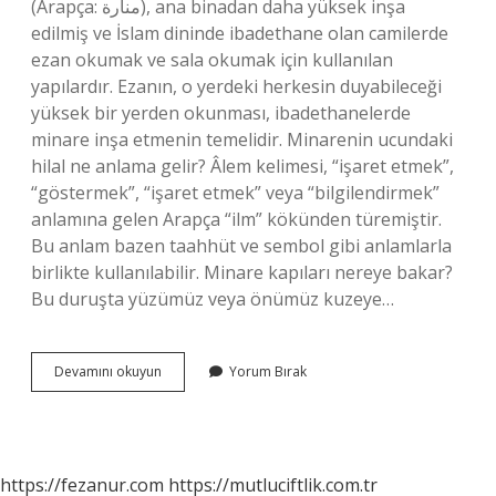
(Arapça: منارة), ana binadan daha yüksek inşa
edilmiş ve İslam dininde ibadethane olan camilerde
ezan okumak ve sala okumak için kullanılan
yapılardır. Ezanın, o yerdeki herkesin duyabileceği
yüksek bir yerden okunması, ibadethanelerde
minare inşa etmenin temelidir. Minarenin ucundaki
hilal ne anlama gelir? Âlem kelimesi, “işaret etmek”,
“göstermek”, “işaret etmek” veya “bilgilendirmek”
anlamına gelen Arapça “ilm” kökünden türemiştir.
Bu anlam bazen taahhüt ve sembol gibi anlamlarla
birlikte kullanılabilir. Minare kapıları nereye bakar?
Bu duruşta yüzümüz veya önümüz kuzeye…
Minare
Devamını okuyun
Yorum Bırak
Kapısı
Ne
Demek
https://fezanur.com
https://mutluciftlik.com.tr