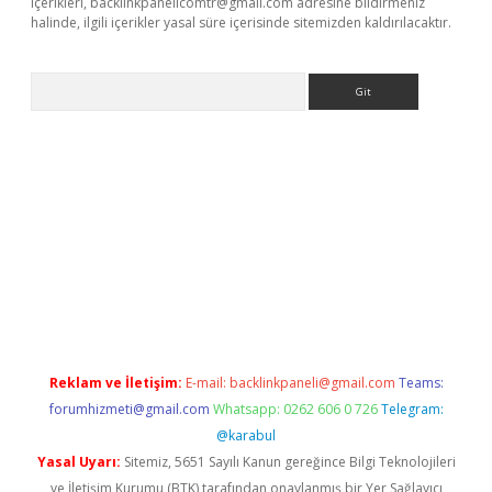
içerikleri,
backlinkpanelicomtr@gmail.com
adresine bildirmeniz
halinde, ilgili içerikler yasal süre içerisinde sitemizden kaldırılacaktır.
Arama
giriş
Reklam ve İletişim:
E-mail:
backlinkpaneli@gmail.com
Teams:
forumhizmeti@gmail.com
Whatsapp: 0262 606 0 726
Telegram:
@karabul
Yasal Uyarı:
Sitemiz, 5651 Sayılı Kanun gereğince Bilgi Teknolojileri
ve İletişim Kurumu (BTK) tarafından onaylanmış bir Yer Sağlayıcı