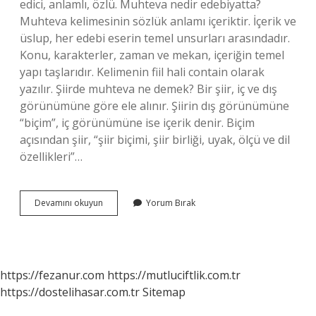
edici, anlamlı, özlü. Muhteva nedir edebiyatta?
Muhteva kelimesinin sözlük anlamı içeriktir. İçerik ve
üslup, her edebi eserin temel unsurları arasındadır.
Konu, karakterler, zaman ve mekan, içeriğin temel
yapı taşlarıdır. Kelimenin fiil hali contain olarak
yazılır. Şiirde muhteva ne demek? Bir şiir, iç ve dış
görünümüne göre ele alınır. Şiirin dış görünümüne
“biçim”, iç görünümüne ise içerik denir. Biçim
açısından şiir, “şiir biçimi, şiir birliği, uyak, ölçü ve dil
özellikleri”…
Muhteva
Devamını okuyun
Yorum Bırak
Ne
Demek
Osmanlıca
https://fezanur.com
https://mutluciftlik.com.tr
https://dostelihasar.com.tr
Sitemap