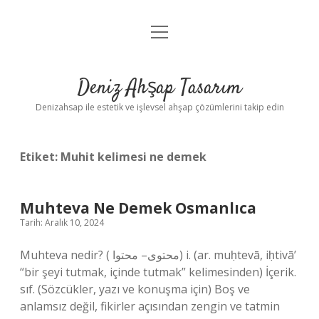
menüyü
Anasayfa
aç
Gizlilik Politikası
Deniz Ahşap Tasarım
Yasal Uyarı
Denizahsap ile estetik ve işlevsel ahşap çözümlerini takip edin
Etiket:
Muhit kelimesi ne demek
Muhteva Ne Demek Osmanlıca
Tarih: Aralık 10, 2024
Muhteva nedir? ( ﻣﺤﺘﻮﻯ– ﻣﺤﺘﻮﺍ) i. (ar. muḥtevā, iḥtivā’
“bir şeyi tutmak, içinde tutmak” kelimesinden) İçerik.
sıf. (Sözcükler, yazı ve konuşma için) Boş ve
anlamsız değil, fikirler açısından zengin ve tatmin