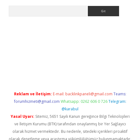
Arama
giriş
Reklam ve İletişim:
E-mail:
backlinkpaneli@gmail.com
Teams:
forumhizmeti@gmail.com
Whatsapp: 0262 606 0 726
Telegram:
@karabul
Yasal Uyarı:
Sitemiz, 5651 Sayılı Kanun gereğince Bilgi Teknolojileri
ve İletişim Kurumu (BTK) tarafından onaylanmış bir Yer Sağlayıcı
olarak hizmet vermektedir. Bu nedenle, sitedeki içerikleri proaktif
olarak denetleme veya araştırma yükümlülüğümüz bulunmamaktadır.