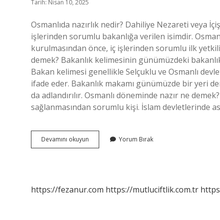
Tarih: Nisan 10, 2025
Osmanlıda nazırlık nedir? Dahiliye Nezareti veya İç
işlerinden sorumlu bakanlığa verilen isimdir. Osm
kurulmasından önce, iç işlerinden sorumlu ilk yetkil
demek? Bakanlık kelimesinin günümüzdeki bakanlık
Bakan kelimesi genellikle Selçuklu ve Osmanlı devlet
ifade eder. Bakanlık makamı günümüzde bir yeri de
da adlandırılır. Osmanlı döneminde nazır ne demek? O
sağlanmasından sorumlu kişi. İslam devletlerinde as
Nazırlık
Devamını okuyun
Yorum Bırak
Ne
Demek
Osmanlı
https://fezanur.com
https://mutluciftlik.com.tr
https