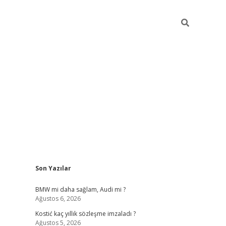
Sidebar
Son Yazılar
pia bella casino giriş
BMW mi daha sağlam, Audi mi ?
Ağustos 6, 2026
Kostić kaç yıllık sözleşme imzaladı ?
Ağustos 5, 2026