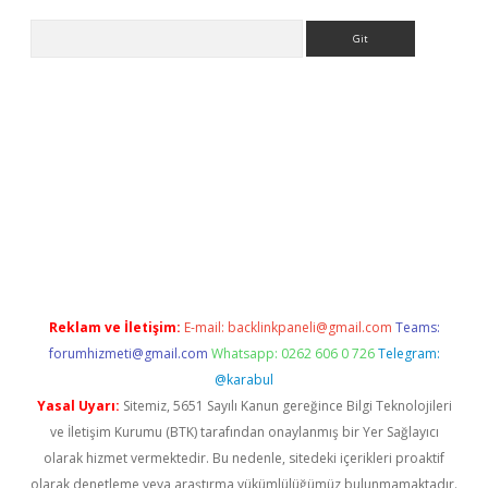
Arama
giriş
Reklam ve İletişim:
E-mail:
backlinkpaneli@gmail.com
Teams:
forumhizmeti@gmail.com
Whatsapp: 0262 606 0 726
Telegram:
@karabul
Yasal Uyarı:
Sitemiz, 5651 Sayılı Kanun gereğince Bilgi Teknolojileri
ve İletişim Kurumu (BTK) tarafından onaylanmış bir Yer Sağlayıcı
olarak hizmet vermektedir. Bu nedenle, sitedeki içerikleri proaktif
olarak denetleme veya araştırma yükümlülüğümüz bulunmamaktadır.