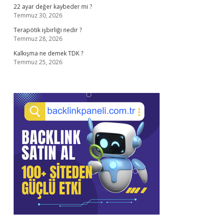
22 ayar değer kaybeder mi ?
Temmuz 30, 2026
Terapötik işbirliği nedir ?
Temmuz 28, 2026
Kalkışma ne demek TDK ?
Temmuz 25, 2026