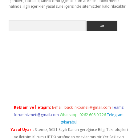
içerikleri,
backlinkpanelicomtr@gmail.com
adresine bildirmeniz
halinde, ilgili içerikler yasal süre içerisinde sitemizden kaldırılacaktır.
Arama
giriş
Reklam ve İletişim:
E-mail:
backlinkpaneli@gmail.com
Teams:
forumhizmeti@gmail.com
Whatsapp: 0262 606 0 726
Telegram:
@karabul
Yasal Uyarı:
Sitemiz, 5651 Sayılı Kanun gereğince Bilgi Teknolojileri
ve İletişim Kurumu (BTK) tarafından onaylanmış bir Yer Sağlayıcı