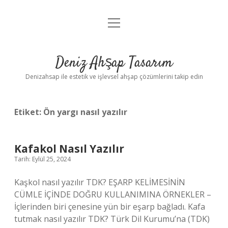
menüyü
Anasayfa
aç
Gizlilik Politikası
Deniz Ahşap Tasarım
Yasal Uyarı
Denizahsap ile estetik ve işlevsel ahşap çözümlerini takip edin
Etiket:
Ön yargı nasıl yazılır
Kafakol Nasıl Yazılır
Tarih: Eylül 25, 2024
Kaşkol nasıl yazılır TDK? EŞARP KELİMESİNİN
CÜMLE İÇİNDE DOĞRU KULLANIMINA ÖRNEKLER –
İçlerinden biri çenesine yün bir eşarp bağladı. Kafa
tutmak nasıl yazılır TDK? Türk Dil Kurumu’na (TDK)