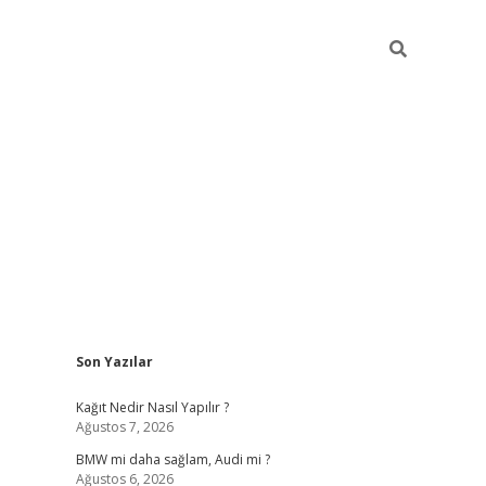
Sidebar
Son Yazılar
pia bella casino giriş
Kağıt Nedir Nasıl Yapılır ?
Ağustos 7, 2026
BMW mi daha sağlam, Audi mi ?
Ağustos 6, 2026