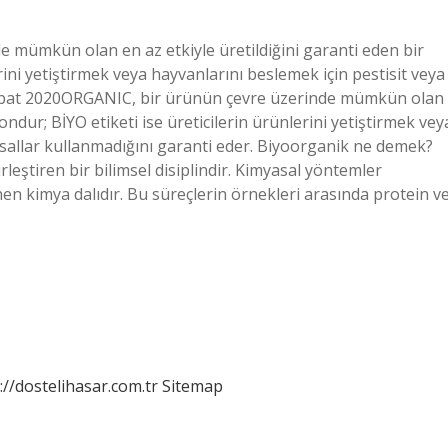
 mümkün olan en az etkiyle üretildiğini garanti eden bir
erini yetiştirmek veya hayvanlarını beslemek için pestisit veya
 Şubat 2020ORGANIC, bir ürünün çevre üzerinde mümkün olan
yondur; BİYO etiketi ise üreticilerin ürünlerini yetiştirmek vey
asallar kullanmadığını garanti eder. Biyoorganik ne demek?
eştiren bir bilimsel disiplindir. Kimyasal yöntemler
nen kimya dalıdır. Bu süreçlerin örnekleri arasında protein v
://dostelihasar.com.tr
Sitemap