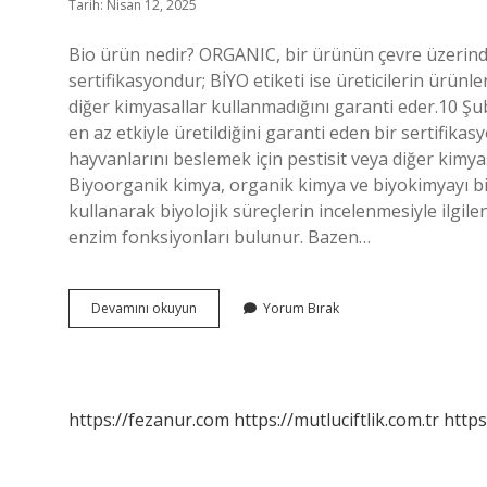
Tarih: Nisan 12, 2025
Bio ürün nedir? ORGANIC, bir ürünün çevre üzerinde
sertifikasyondur; BİYO etiketi ise üreticilerin ürünl
diğer kimyasallar kullanmadığını garanti eder.10
en az etkiyle üretildiğini garanti eden bir sertifikas
hayvanlarını beslemek için pestisit veya diğer kimy
Biyoorganik kimya, organik kimya ve biyokimyayı birl
kullanarak biyolojik süreçlerin incelenmesiyle ilgile
enzim fonksiyonları bulunur. Bazen…
Bio
Devamını okuyun
Yorum Bırak
Organik
Ne
Demek
https://fezanur.com
https://mutluciftlik.com.tr
https