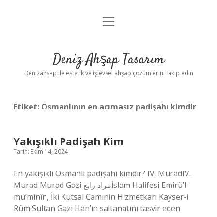
menüyü
Anasayfa
aç
Gizlilik Politikası
Deniz Ahşap Tasarım
Yasal Uyarı
Denizahsap ile estetik ve işlevsel ahşap çözümlerini takip edin
Etiket:
Osmanlının en acımasız padişahı kimdir
Yakışıklı Padişah Kim
Tarih: Ekim 14, 2024
En yakışıklı Osmanlı padişahı kimdir? IV. MuradIV.
Murad Murad Gazi مراد رابعİslam Halifesi Emîrü’l-
mü’minîn, İki Kutsal Caminin Hizmetkarı Kayser-i
Rûm Sultan Gazi Han’ın saltanatını tasvir eden