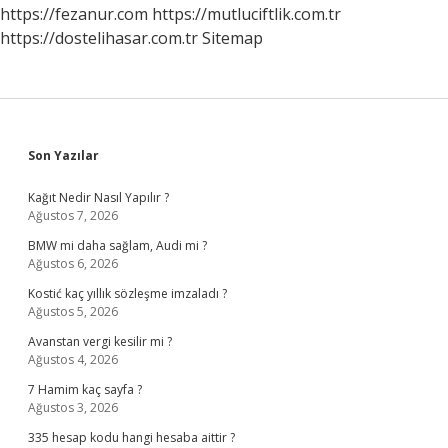
Edilir
https://fezanur.com
https://mutluciftlik.com.tr
Mi
https://dostelihasar.com.tr
Sitemap
Sidebar
Son Yazılar
Kağıt Nedir Nasıl Yapılır ?
Ağustos 7, 2026
BMW mi daha sağlam, Audi mi ?
Ağustos 6, 2026
Kostić kaç yıllık sözleşme imzaladı ?
Ağustos 5, 2026
Avanstan vergi kesilir mi ?
Ağustos 4, 2026
7 Hamim kaç sayfa ?
Ağustos 3, 2026
335 hesap kodu hangi hesaba aittir ?