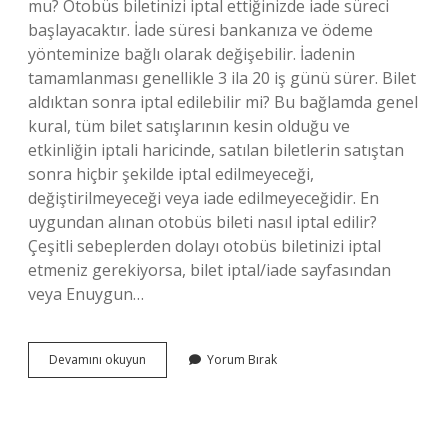
mu? Otobüs biletinizi iptal ettiğinizde iade süreci
başlayacaktır. İade süresi bankanıza ve ödeme
yönteminize bağlı olarak değişebilir. İadenin
tamamlanması genellikle 3 ila 20 iş günü sürer. Bilet
aldıktan sonra iptal edilebilir mi? Bu bağlamda genel
kural, tüm bilet satışlarının kesin olduğu ve
etkinliğin iptali haricinde, satılan biletlerin satıştan
sonra hiçbir şekilde iptal edilmeyeceği,
değiştirilmeyeceği veya iade edilmeyeceğidir. En
uygundan alınan otobüs bileti nasıl iptal edilir?
Çeşitli sebeplerden dolayı otobüs biletinizi iptal
etmeniz gerekiyorsa, bilet iptal/iade sayfasından
veya Enuygun…
Önceden
Devamını okuyun
Yorum Bırak
Alınan
Otobüs
Bileti
Iptal