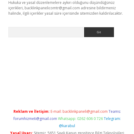
Hukuka ve yasal düzenlemelere aykırı olduğunu düşündüğünüz
içerikleri,
backlinkpanelicomtr@gmail.com
adresine bildirmeniz
halinde, ilgili içerikler yasal süre içerisinde sitemizden kaldırılacaktır.
Arama
giriş
Reklam ve İletişim:
E-mail:
backlinkpaneli@gmail.com
Teams:
forumhizmeti@gmail.com
Whatsapp: 0262 606 0 726
Telegram:
@karabul
Yasal Uyarı:
Sitemiz, 5651 Sayılı Kanun gereğince Bilgi Teknolojileri