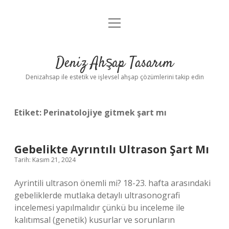
menüyü
Anasayfa
aç
Gizlilik Politikası
Deniz Ahşap Tasarım
Yasal Uyarı
Denizahsap ile estetik ve işlevsel ahşap çözümlerini takip edin
Etiket:
Perinatolojiye gitmek şart mı
Gebelikte Ayrıntılı Ultrason Şart Mı
Tarih: Kasım 21, 2024
Ayrintili ultrason önemli mi? 18-23. hafta arasındaki
gebeliklerde mutlaka detaylı ultrasonografi
incelemesi yapılmalıdır çünkü bu inceleme ile
kalıtımsal (genetik) kusurlar ve sorunların