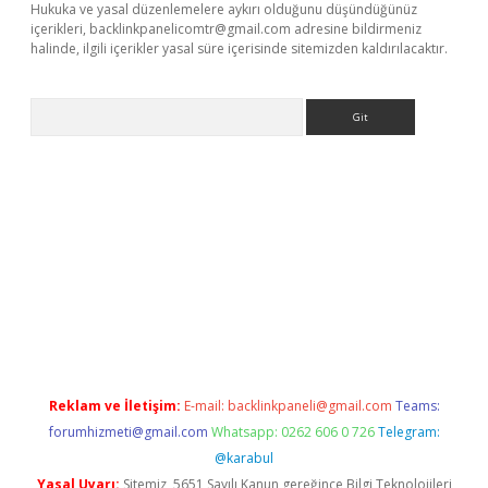
Hukuka ve yasal düzenlemelere aykırı olduğunu düşündüğünüz
içerikleri,
backlinkpanelicomtr@gmail.com
adresine bildirmeniz
halinde, ilgili içerikler yasal süre içerisinde sitemizden kaldırılacaktır.
Arama
giriş
Reklam ve İletişim:
E-mail:
backlinkpaneli@gmail.com
Teams:
forumhizmeti@gmail.com
Whatsapp: 0262 606 0 726
Telegram:
@karabul
Yasal Uyarı:
Sitemiz, 5651 Sayılı Kanun gereğince Bilgi Teknolojileri